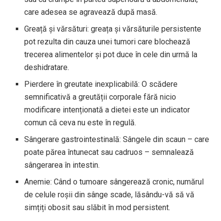
care adesea se agravează după masă.
Greață și vărsături: greața și vărsăturile persistente
pot rezulta din cauza unei tumori care blochează
trecerea alimentelor și pot duce în cele din urmă la
deshidratare.
Pierdere în greutate inexplicabilă: O scădere
semnificativă a greutății corporale fără nicio
modificare intenționată a dietei este un indicator
comun că ceva nu este în regulă.
Sângerare gastrointestinală: Sângele din scaun – care
poate părea întunecat sau cadruos – semnalează
sângerarea în intestin.
Anemie: Când o tumoare sângerează cronic, numărul
de celule roșii din sânge scade, lăsându-vă să vă
simțiți obosit sau slăbit în mod persistent.