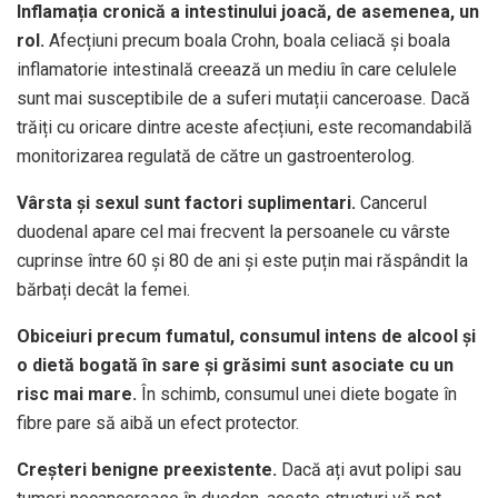
Inflamația cronică a intestinului joacă, de asemenea, un
rol.
Afecțiuni precum boala Crohn, boala celiacă și boala
inflamatorie intestinală creează un mediu în care celulele
sunt mai susceptibile de a suferi mutații canceroase. Dacă
trăiți cu oricare dintre aceste afecțiuni, este recomandabilă
monitorizarea regulată de către un gastroenterolog.
Vârsta și sexul sunt factori suplimentari.
Cancerul
duodenal apare cel mai frecvent la persoanele cu vârste
cuprinse între 60 și 80 de ani și este puțin mai răspândit la
bărbați decât la femei.
Obiceiuri precum fumatul, consumul intens de alcool și
o dietă bogată în sare și grăsimi sunt asociate cu un
risc mai mare.
În schimb, consumul unei diete bogate în
fibre pare să aibă un efect protector.
Creșteri benigne preexistente.
Dacă ați avut polipi sau