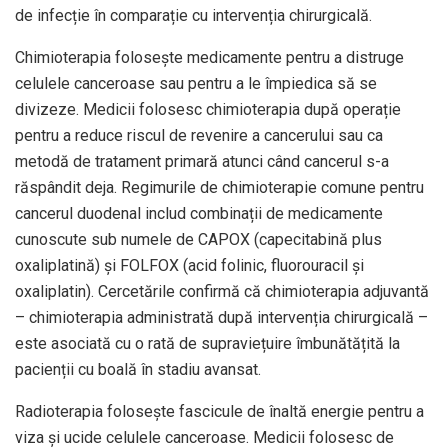
de infecție în comparație cu intervenția chirurgicală.
Chimioterapia folosește medicamente pentru a distruge
celulele canceroase sau pentru a le împiedica să se
divizeze. Medicii folosesc chimioterapia după operație
pentru a reduce riscul de revenire a cancerului sau ca
metodă de tratament primară atunci când cancerul s-a
răspândit deja. Regimurile de chimioterapie comune pentru
cancerul duodenal includ combinații de medicamente
cunoscute sub numele de CAPOX (capecitabină plus
oxaliplatină) și FOLFOX (acid folinic, fluorouracil și
oxaliplatin). Cercetările confirmă că chimioterapia adjuvantă
– chimioterapia administrată după intervenția chirurgicală –
este asociată cu o rată de supraviețuire îmbunătățită la
pacienții cu boală în stadiu avansat.
Radioterapia folosește fascicule de înaltă energie pentru a
viza și ucide celulele canceroase. Medicii folosesc de