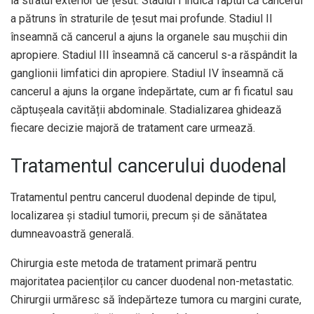
la stratul exterior de țesut. Stadiul I indică faptul că cancerul
a pătruns în straturile de țesut mai profunde. Stadiul II
înseamnă că cancerul a ajuns la organele sau mușchii din
apropiere. Stadiul III înseamnă că cancerul s-a răspândit la
ganglionii limfatici din apropiere. Stadiul IV înseamnă că
cancerul a ajuns la organe îndepărtate, cum ar fi ficatul sau
căptușeala cavității abdominale. Stadializarea ghidează
fiecare decizie majoră de tratament care urmează.
Tratamentul cancerului duodenal
Tratamentul pentru cancerul duodenal depinde de tipul,
localizarea și stadiul tumorii, precum și de sănătatea
dumneavoastră generală.
Chirurgia este metoda de tratament primară pentru
majoritatea pacienților cu cancer duodenal non-metastatic.
Chirurgii urmăresc să îndepărteze tumora cu margini curate,