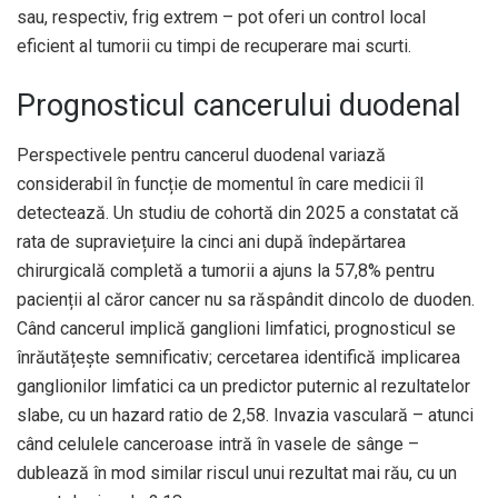
sau, respectiv, frig extrem – pot oferi un control local
eficient al tumorii cu timpi de recuperare mai scurti.
Prognosticul cancerului duodenal
Perspectivele pentru cancerul duodenal variază
considerabil în funcție de momentul în care medicii îl
detectează. Un studiu de cohortă din 2025 a constatat că
rata de supraviețuire la cinci ani după îndepărtarea
chirurgicală completă a tumorii a ajuns la 57,8% pentru
pacienții al căror cancer nu sa răspândit dincolo de duoden.
Când cancerul implică ganglioni limfatici, prognosticul se
înrăutățește semnificativ; cercetarea identifică implicarea
ganglionilor limfatici ca un predictor puternic al rezultatelor
slabe, cu un hazard ratio de 2,58. Invazia vasculară – atunci
când celulele canceroase intră în vasele de sânge –
dublează în mod similar riscul unui rezultat mai rău, cu un