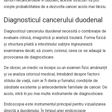
tumori necanceroase în duoden, aceste structuri vă pot
crește probabilitatea de a dezvolta cancer acolo mai târziu.
Diagnosticul cancerului duodenal
Diagnosticul cancerului duodenal necesită o combinație de
evaluare clinică, imagistică și analiză tisulară. Forma fizică
și structura pliată a intestinului subțire îngreunează
examinarea decât, să zicem, colonul, ceea ce se adaugă la
provocarea de diagnosticare.
De obicei, un medic va începe cu un examen fizic amănunțit
și va analiza istoricul medical, întrebând despre factorii
stilului de viață, cum ar fi dieta și fumatul, condițiile de
sănătate existente și antecedentele familiale de cancer. De
acolo, intră în joc mai multe instrumente de diagnosticare.
Endoscopia este instrumentul principal pentru vizualizarea
directă a duodenului. În timpul unei endoscopie