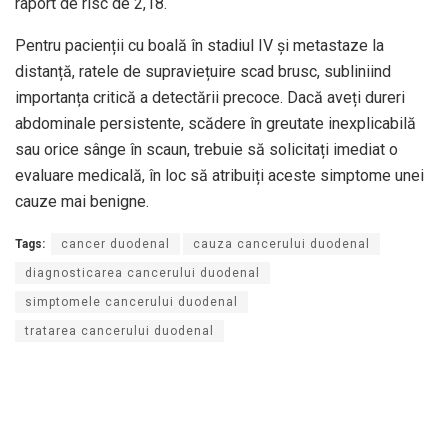
raport de risc de 2,18.
Pentru pacienții cu boală în stadiul IV și metastaze la
distanță, ratele de supraviețuire scad brusc, subliniind
importanța critică a detectării precoce. Dacă aveți dureri
abdominale persistente, scădere în greutate inexplicabilă
sau orice sânge în scaun, trebuie să solicitați imediat o
evaluare medicală, în loc să atribuiți aceste simptome unei
cauze mai benigne.
Tags:
cancer duodenal
cauza cancerului duodenal
diagnosticarea cancerului duodenal
simptomele cancerului duodenal
tratarea cancerului duodenal