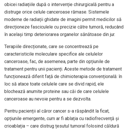
obicei radiațiile după o intervenție chirurgicală pentru a
distruge orice celule canceroase rămase. Sistemele
moderne de radiații ghidate de imagini permit medicilor să
direcționeze fasciculele cu precizie către tumoră, reducând
în același timp deteriorarea organelor sănătoase din jur.
Terapiile direcționate, care se concentrează pe
caracteristicile moleculare specifice ale celulelor
canceroase, fac, de asemenea, parte din opțiunile de
tratament pentru unii pacienți. Aceste metode de tratament
funcționează diferit față de chimioterapia convențională: în
loc să atace toate celulele care se divid rapid, ele
blochează anumite proteine ​​sau căi de care celulele
canceroase au nevoie pentru a se dezvolta.
Pentru pacienții al căror cancer s-a răspândit la ficat,
opțiunile emergente, cum ar fi ablația cu radiofrecvență și
crioablația – care distrug țesutul tumoral folosind căldură