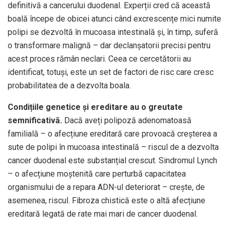
definitivă a cancerului duodenal. Experții cred că această
boală începe de obicei atunci când excrescențe mici numite
polipi se dezvoltă în mucoasa intestinală și, în timp, suferă
o transformare malignă – dar declanșatorii precisi pentru
acest proces rămân neclari. Ceea ce cercetătorii au
identificat, totuși, este un set de factori de risc care cresc
probabilitatea de a dezvolta boala.
Condițiile genetice și ereditare au o greutate
semnificativă.
Dacă aveți polipoză adenomatoasă
familială – o afecțiune ereditară care provoacă creșterea a
sute de polipi în mucoasa intestinală – riscul de a dezvolta
cancer duodenal este substanțial crescut. Sindromul Lynch
– o afecțiune moștenită care perturbă capacitatea
organismului de a repara ADN-ul deteriorat – crește, de
asemenea, riscul. Fibroza chistică este o altă afecțiune
ereditară legată de rate mai mari de cancer duodenal.