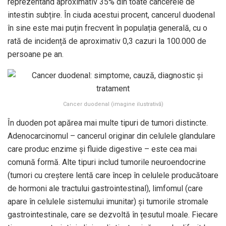
reprezentând aproximativ 35% din toate cancerele de
intestin subțire. În ciuda acestui procent, cancerul duodenal
în sine este mai puțin frecvent în populația generală, cu o
rată de incidență de aproximativ 0,3 cazuri la 100.000 de
persoane pe an.
Cancer duodenal (imagine ilustrativă)
În duoden pot apărea mai multe tipuri de tumori distincte.
Adenocarcinomul – cancerul originar din celulele glandulare
care produc enzime și fluide digestive – este cea mai
comună formă. Alte tipuri includ tumorile neuroendocrine
(tumori cu creștere lentă care încep în celulele producătoare
de hormoni ale tractului gastrointestinal), limfomul (care
apare în celulele sistemului imunitar) și tumorile stromale
gastrointestinale, care se dezvoltă în țesutul moale. Fiecare