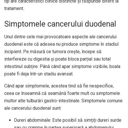
tip are caracteristici clinice distincte și răspunde diferit la
tratament.
Simptomele cancerului duodenal
Unul dintre cele mai provocatoare aspecte ale cancerului
duodenal este că adesea nu produce simptome în stadiul
incipient. Pe măsură ce tumora crește, începe să
interfereze cu digestia și poate bloca parțial sau total
intestinul subțire. Până când apar simptome vizibile, boala
poate fi deja într-un stadiu avansat.
Când apar simptomele, acestea tind să fie nespecifice,
ceea ce înseamnă că seamănă foarte mult cu simptomele
multor alte tulburări gastro-intestinale. Simptomele comune
ale cancerului duodenal sunt:
Dureri abdominale: Este posibil să simțiți dureri surde
sau cu crampe în partea superioară a abdomenului,