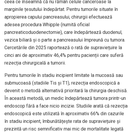
ceea ce înseamnă că nu rămân celule canceroase la
marginile țesutului îndepărtat. Pentru tumorile situate în
apropierea capului pancreasului, chirurgii efectuează
adesea procedura Whipple (numită oficial
pancreaticoduodenectomie), care îndepărtează duodenul,
vezica biliară și o parte a pancreasului împreună cu tumora.
Cercetările din 2025 raportează o rată de supraviețuire la
cinci ani de aproximativ 46,4% pentru pacienții care suferă
rezecția chirurgicală a tumorii.
Pentru tumorile în stadiu incipient limitate la mucoasă sau
submucoasă (stadiile Tis și T1), rezecția endoscopică a
devenit o metodă alternativă prioritară la chirurgia deschisă.
În această metodă, un medic îndepărtează tumora printr-un
endoscop fără a face nicio incizie. Studiile arată că rezecția
endoscopică este utilizată în aproximativ 66% din cazurile
în stadiu incipient, îmbunătățește rata de supraviețuire și
prezintă un risc semnificativ mai mic de mortalitate legată