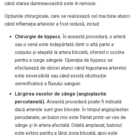
când starea dumneavoastră este în remisie.
Opțiunile chirurgicale, care se realizează cel mai bine atunci
când inflamația arterelor a fost redusă, includ:
Chirurgie de bypass.
În această procedură, o arteră
sau o venă este îndepărtată dintr-o altă parte a
corpului și atașată la artera blocată, oferind o ocolire
pentru a curge sângele. Operația de bypass se
efectuează de obicei atunci când îngustarea arterelor
este ireversibilă sau când există obstrucție
semnificativă a fluxului sanguin.
Lărgirea vaselor de sânge (angioplastie
percutanată).
Această procedură poate fi indicată
dacă arterele sunt grav blocate. În timpul angioplastiei
percutanate, un balon mic este filetat printr-un vas de
sânge și în artera afectată. Odată amplasat, balonul
este extins pentru a lărgi zona blocată, apoi este