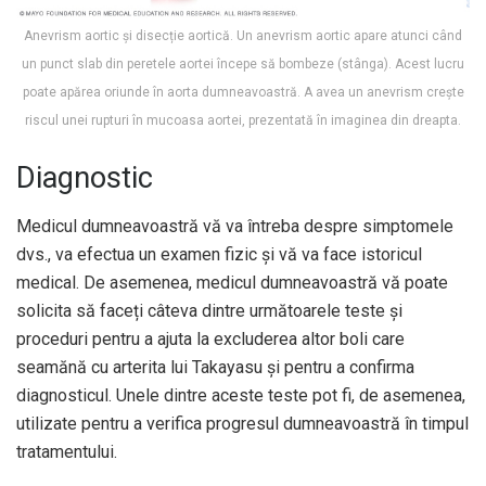
Anevrism aortic și disecție aortică. Un anevrism aortic apare atunci când
un punct slab din peretele aortei începe să bombeze (stânga). Acest lucru
poate apărea oriunde în aorta dumneavoastră. A avea un anevrism crește
riscul unei rupturi în mucoasa aortei, prezentată în imaginea din dreapta.
Diagnostic
Medicul dumneavoastră vă va întreba despre simptomele
dvs., va efectua un examen fizic și vă va face istoricul
medical. De asemenea, medicul dumneavoastră vă poate
solicita să faceți câteva dintre următoarele teste și
proceduri pentru a ajuta la excluderea altor boli care
seamănă cu arterita lui Takayasu și pentru a confirma
diagnosticul. Unele dintre aceste teste pot fi, de asemenea,
utilizate pentru a verifica progresul dumneavoastră în timpul
tratamentului.