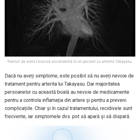
Ramuri de aortă toracică ascendentă la un pacient cu arterită Takayasu.
Dacă nu aveți simptome, este posibil să nu aveți nevoie de
tratament pentru arterita lui Takayasu. Dar majoritatea
persoanelor cu această boală au nevoie de medicamente
pentru a controla inflamația din artere și pentru a preveni
complicațiile. Chiar și în cazul tratamentului, recidivele sunt
frecvente, iar simptomele dvs. pot să apară și să dispară.