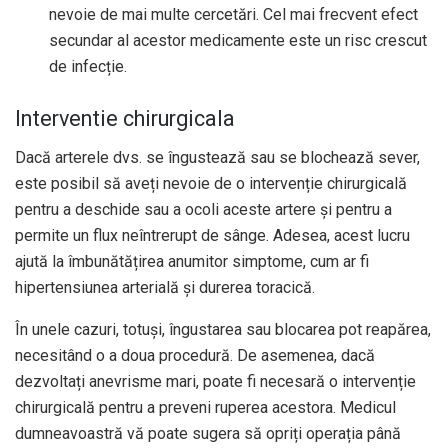
nevoie de mai multe cercetări. Cel mai frecvent efect
secundar al acestor medicamente este un risc crescut
de infecție.
Interventie chirurgicala
Dacă arterele dvs. se îngustează sau se blochează sever,
este posibil să aveți nevoie de o intervenție chirurgicală
pentru a deschide sau a ocoli aceste artere și pentru a
permite un flux neîntrerupt de sânge. Adesea, acest lucru
ajută la îmbunătățirea anumitor simptome, cum ar fi
hipertensiunea arterială și durerea toracică.
În unele cazuri, totuși, îngustarea sau blocarea pot reapărea,
necesitând o a doua procedură. De asemenea, dacă
dezvoltați anevrisme mari, poate fi necesară o intervenție
chirurgicală pentru a preveni ruperea acestora. Medicul
dumneavoastră vă poate sugera să opriți operația până