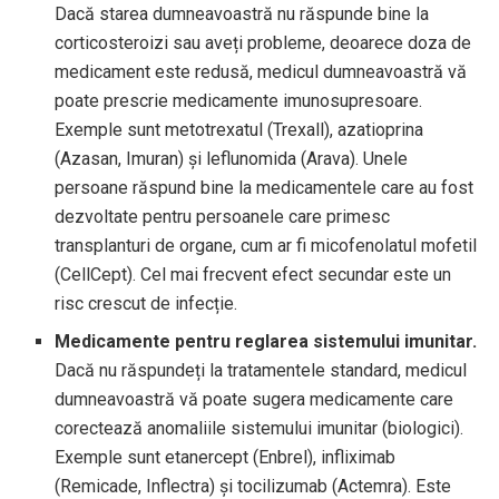
Dacă starea dumneavoastră nu răspunde bine la
corticosteroizi sau aveți probleme, deoarece doza de
medicament este redusă, medicul dumneavoastră vă
poate prescrie medicamente imunosupresoare.
Exemple sunt metotrexatul (Trexall), azatioprina
(Azasan, Imuran) și leflunomida (Arava). Unele
persoane răspund bine la medicamentele care au fost
dezvoltate pentru persoanele care primesc
transplanturi de organe, cum ar fi micofenolatul mofetil
(CellCept). Cel mai frecvent efect secundar este un
risc crescut de infecție.
Medicamente pentru reglarea sistemului imunitar.
Dacă nu răspundeți la tratamentele standard, medicul
dumneavoastră vă poate sugera medicamente care
corectează anomaliile sistemului imunitar (biologici).
Exemple sunt etanercept (Enbrel), infliximab
(Remicade, Inflectra) și tocilizumab (Actemra). Este