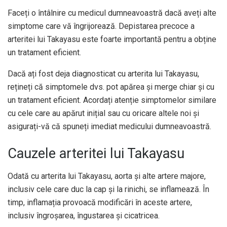
Faceți o întâlnire cu medicul dumneavoastră dacă aveți alte
simptome care vă îngrijorează. Depistarea precoce a
arteritei lui Takayasu este foarte importantă pentru a obține
un tratament eficient.
Dacă ați fost deja diagnosticat cu arterita lui Takayasu,
rețineți că simptomele dvs. pot apărea și merge chiar și cu
un tratament eficient. Acordați atenție simptomelor similare
cu cele care au apărut inițial sau cu oricare altele noi și
asigurați-vă că spuneți imediat medicului dumneavoastră.
Cauzele arteritei lui Takayasu
Odată cu arterita lui Takayasu, aorta și alte artere majore,
inclusiv cele care duc la cap și la rinichi, se inflamează. În
timp, inflamația provoacă modificări în aceste artere,
inclusiv îngroșarea, îngustarea și cicatricea.