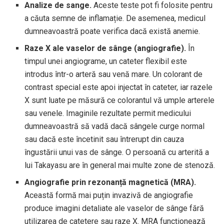
Analize de sange.
Aceste teste pot fi folosite pentru
a căuta semne de inflamație. De asemenea, medicul
dumneavoastră poate verifica dacă există anemie.
Raze X ale vaselor de sânge (angiografie).
În
timpul unei angiograme, un cateter flexibil este
introdus într-o arteră sau venă mare. Un colorant de
contrast special este apoi injectat în cateter, iar razele
X sunt luate pe măsură ce colorantul vă umple arterele
sau venele. Imaginile rezultate permit medicului
dumneavoastră să vadă dacă sângele curge normal
sau dacă este încetinit sau întrerupt din cauza
îngustării unui vas de sânge. O persoană cu arterită a
lui Takayasu are în general mai multe zone de stenoză.
Angiografie prin rezonanță magnetică (MRA).
Această formă mai puțin invazivă de angiografie
produce imagini detaliate ale vaselor de sânge fără
utilizarea de catetere sau raze X. MRA funcționează