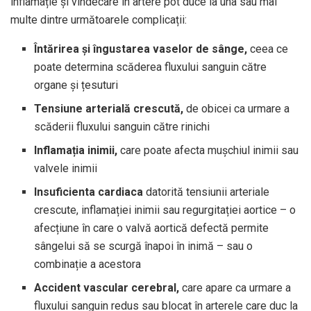
inflamație și vindecare în artere pot duce la una sau mai
multe dintre următoarele complicații:
Întărirea și îngustarea vaselor de sânge,
ceea ce
poate determina scăderea fluxului sanguin către
organe și țesuturi
Tensiune arterială crescută,
de obicei ca urmare a
scăderii fluxului sanguin către rinichi
Inflamația inimii,
care poate afecta mușchiul inimii sau
valvele inimii
Insuficienta cardiaca
datorită tensiunii arteriale
crescute, inflamației inimii sau regurgitației aortice – o
afecțiune în care o valvă aortică defectă permite
sângelui să se scurgă înapoi în inimă – sau o
combinație a acestora
Accident vascular cerebral,
care apare ca urmare a
fluxului sanguin redus sau blocat în arterele care duc la