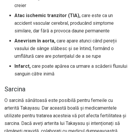
creier
Atac ischemic tranzitor (TIA),
care este ca un
accident vascular cerebral, producând simptome
similare, dar fără a provoca daune permanente
Anevrism în aorta,
care apare atunci când pereții
vasului de sânge slăbesc și se întind, formând o
umflătură care are potențialul de a se rupe
Infarct,
care poate apărea ca urmare a scăderii fluxului
sanguin către inimă
Sarcina
O sarcină sănătoasă este posibilă pentru femeile cu
arterită Takayasu. Dar această boală și medicamentele
utilizate pentru tratarea acesteia vă pot afecta fertilitatea și
sarcina. Dacă aveți arterita lui Takayasu și intenționați să
rămâneți gravidă, colaborați cu medicul dumneavoastră