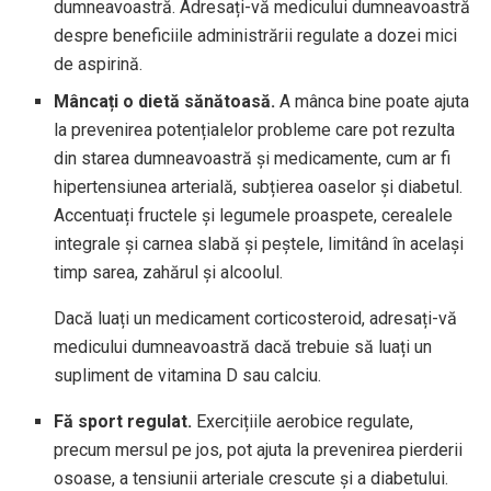
dumneavoastră. Adresați-vă medicului dumneavoastră
despre beneficiile administrării regulate a dozei mici
de aspirină.
Mâncați o dietă sănătoasă.
A mânca bine poate ajuta
la prevenirea potențialelor probleme care pot rezulta
din starea dumneavoastră și medicamente, cum ar fi
hipertensiunea arterială, subțierea oaselor și diabetul.
Accentuați fructele și legumele proaspete, cerealele
integrale și carnea slabă și peștele, limitând în același
timp sarea, zahărul și alcoolul.
Dacă luați un medicament corticosteroid, adresați-vă
medicului dumneavoastră dacă trebuie să luați un
supliment de vitamina D sau calciu.
Fă sport regulat.
Exercițiile aerobice regulate,
precum mersul pe jos, pot ajuta la prevenirea pierderii
osoase, a tensiunii arteriale crescute și a diabetului.