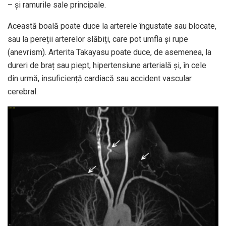
– și ramurile sale principale.
Această boală poate duce la arterele îngustate sau blocate,
sau la pereții arterelor slăbiți, care pot umfla și rupe
(anevrism). Arterita Takayasu poate duce, de asemenea, la
dureri de braț sau piept, hipertensiune arterială și, în cele
din urmă, insuficiență cardiacă sau accident vascular
cerebral.