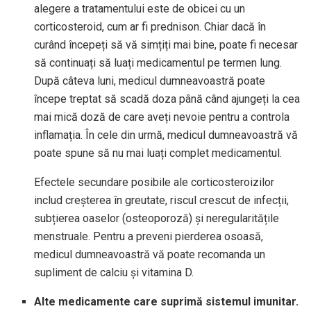
alegere a tratamentului este de obicei cu un
corticosteroid, cum ar fi prednison. Chiar dacă în
curând începeți să vă simțiți mai bine, poate fi necesar
să continuați să luați medicamentul pe termen lung.
După câteva luni, medicul dumneavoastră poate
începe treptat să scadă doza până când ajungeți la cea
mai mică doză de care aveți nevoie pentru a controla
inflamația. În cele din urmă, medicul dumneavoastră vă
poate spune să nu mai luați complet medicamentul.
Efectele secundare posibile ale corticosteroizilor
includ creșterea în greutate, riscul crescut de infecții,
subțierea oaselor (osteoporoză) și neregularitățile
menstruale. Pentru a preveni pierderea osoasă,
medicul dumneavoastră vă poate recomanda un
supliment de calciu și vitamina D.
Alte medicamente care suprimă sistemul imunitar.