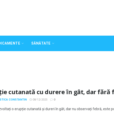
DICAMENTE
SĂNĂTATE
ie cutanată cu durere în gât, dar fără f
OSTICA CONSTANTIN
08/12/2025
0
oltați o erupție cutanată și dureri în gât, dar nu observați febră, este posib