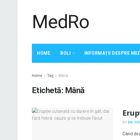
MedRo
HOME
BOLI
INFORMAȚII DESPRE ME
Home
Tag
Mână
Etichetă:
Mână
Erupț
BY
DR. C
Când dezv