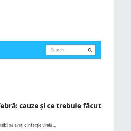
ebră: cauze și ce trebuie făcut
il să aveți o infecție virală ...