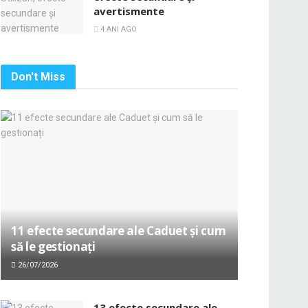
avertismente
4 ANI AGO
Don't Miss
11 efecte secundare ale Caduet și cum
să le gestionați
26/07/2026
13 efecte secundare ale