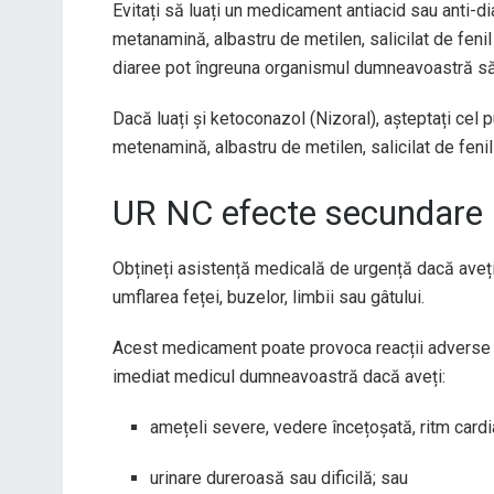
Evitați să luați un medicament antiacid sau anti-di
metanamină, albastru de metilen, salicilat de feni
diaree pot îngreuna organismul dumneavoastră s
Dacă luați și ketoconazol (Nizoral), așteptați cel 
metenamină, albastru de metilen, salicilat de fenil
UR NC efecte secundare
Obțineți asistență medicală de urgență dacă aveți s
umflarea feței, buzelor, limbii sau gâtului.
Acest medicament poate provoca reacții adverse gr
imediat medicul dumneavoastră dacă aveți:
amețeli severe, vedere încețoșată, ritm cardi
urinare dureroasă sau dificilă; sau