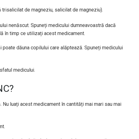
ină trisalicilat de magneziu, salicilat de magneziu).
ului nenăscut. Spuneți medicului dumneavoastră dacă
dă în timp ce utilizați acest medicament.
i poate dăuna copilului care alăptează. Spuneți medicului
sfatul medicului.
 NC?
ă. Nu luați acest medicament în cantități mai mari sau mai
nt.