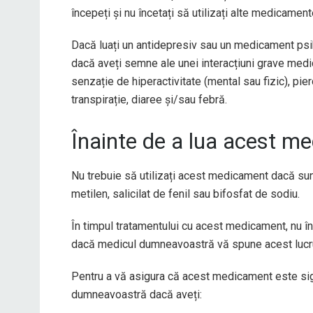
începeți și nu încetați să utilizați alte medicame
Dacă luați un antidepresiv sau un medicament psi
dacă aveți semne ale unei interacțiuni grave med
senzație de hiperactivitate (mental sau fizic), pi
transpirație, diaree și/sau febră.
Înainte de a lua acest m
Nu trebuie să utilizați acest medicament dacă sun
metilen, salicilat de fenil sau bifosfat de sodiu.
În timpul tratamentului cu acest medicament, nu în
dacă medicul dumneavoastră vă spune acest lucr
Pentru a vă asigura că acest medicament este si
dumneavoastră dacă aveți: