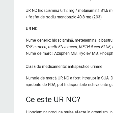
UR NC hiosciamină 0,12 mg / metanamină 81,6 mg /
/ fosfat de sodiu monobazic 40,8 mg (293)
UR NC
Nume generic: hiosciamină, metenamină, albastru de
SYE-a-meen, meth-EN-a-meen, METH-il-een-BLUE, FE
Nume de mărci: Azuphen MB, Hyolev MB, Phosphas
Clasa de medicamente: antispastice urinare
Numele de marcă UR NC a fost întrerupt în SUA. D
aprobate de FDA, pot fi disponibile echivalente g
Ce este UR NC?
Hiosciamina produce multe efecte în organism, i