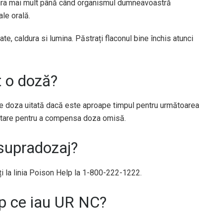
dura mai mult până când organismul dumneavoastră
le orală.
te, caldura si lumina. Păstrați flaconul bine închis atunci
t o doză?
te doza uitată dacă este aproape timpul pentru următoarea
tare pentru a compensa doza omisă.
supradozaj?
ți la linia Poison Help la 1-800-222-1222.
imp ce iau UR NC?