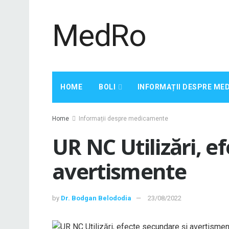
MedRo
HOME
BOLI
INFORMAȚII DESPRE ME
Home
Informații despre medicamente
UR NC Utilizări, e
avertismente
by
Dr. Bodgan Belododia
23/08/2022