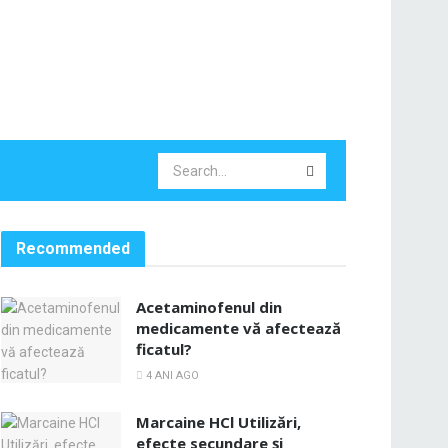
Recommended
Acetaminofenul din
medicamente vă afectează
ficatul?
4 ANI AGO
Marcaine HCl Utilizări,
efecte secundare și