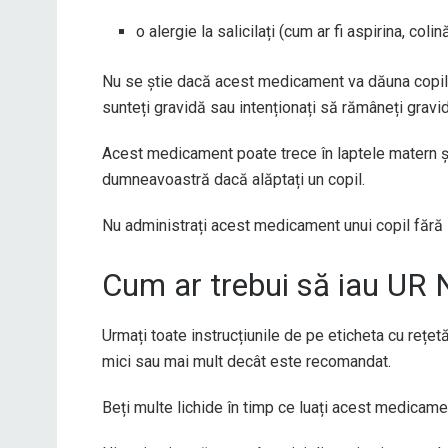
o alergie la salicilați (cum ar fi aspirina, col
Nu se știe dacă acest medicament va dăuna copil
sunteți gravidă sau intenționați să rămâneți gravi
Acest medicament poate trece în laptele matern ș
dumneavoastră dacă alăptați un copil.
Nu administrați acest medicament unui copil fără 
Cum ar trebui să iau UR
Urmați toate instrucțiunile de pe eticheta cu rețet
mici sau mai mult decât este recomandat.
Beți multe lichide în timp ce luați acest medicame