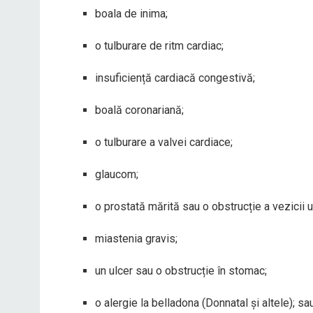
boala de inima;
o tulburare de ritm cardiac;
insuficiență cardiacă congestivă;
boală coronariană;
o tulburare a valvei cardiace;
glaucom;
o prostată mărită sau o obstrucție a vezicii u
miastenia gravis;
un ulcer sau o obstrucție în stomac;
o alergie la belladona (Donnatal și altele); sa