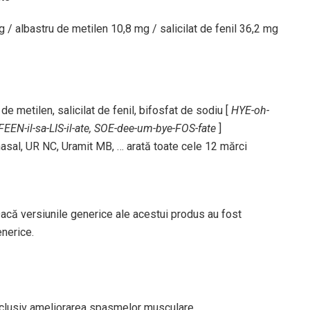
 albastru de metilen 10,8 mg / salicilat de fenil 36,2 mg
 metilen, salicilat de fenil, bifosfat de sodiu [
HYE-oh-
EN-il-sa-LIS-il-ate, SOE-dee-um-bye-FOS-fate
]
al, UR NC, Uramit MB, … arată toate cele 12 mărci
acă versiunile generice ale acestui produs au fost
enerice.
nclusiv ameliorarea spasmelor musculare.