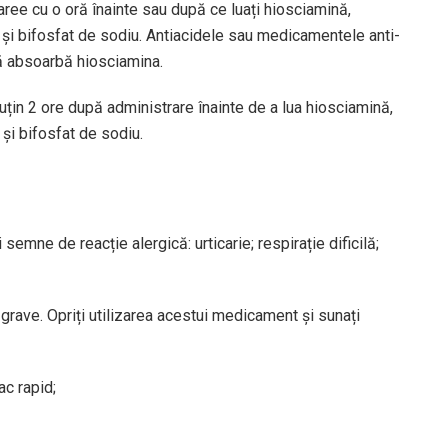
aree cu o oră înainte sau după ce luați hiosciamină,
l și bifosfat de sodiu. Antiacidele sau medicamentele anti-
ă absoarbă hiosciamina.
puțin 2 ore după administrare înainte de a lua hiosciamină,
 și bifosfat de sodiu.
emne de reacție alergică: urticarie; respirație dificilă;
ave. Opriți utilizarea acestui medicament și sunați
ac rapid;