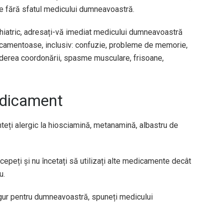
nte fără sfatul medicului dumneavoastră.
hiatric, adresați-vă imediat medicului dumneavoastră
icamentoase, inclusiv: confuzie, probleme de memorie,
erderea coordonării, spasme musculare, frisoane,
edicament
teți alergic la hiosciamină, metanamină, albastru de
cepeți și nu încetați să utilizați alte medicamente decât
u.
gur pentru dumneavoastră, spuneți medicului