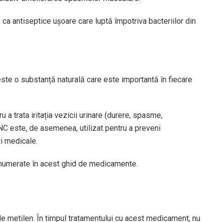
ca antiseptice ușoare care luptă împotriva bacteriilor din
este o substanță naturală care este importantă în fiecare
a trata iritația vezicii urinare (durere, spasme,
R NC este, de asemenea, utilizat pentru a preveni
ri medicale.
t enumerate în acest ghid de medicamente.
e metilen. În timpul tratamentului cu acest medicament, nu