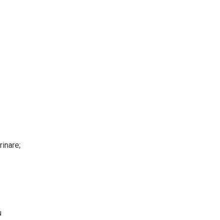
rinare;
u