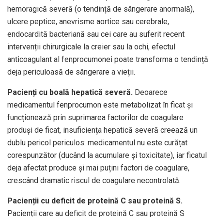
hemoragică severă (o tendință de sângerare anormală),
ulcere peptice, anevrisme aortice sau cerebrale,
endocardită bacteriană sau cei care au suferit recent
intervenții chirurgicale la creier sau la ochi, efectul
anticoagulant al fenprocumonei poate transforma o tendință
deja periculoasă de sângerare a vieții.
Pacienți cu boală hepatică severă.
Deoarece
medicamentul fenprocumon este metabolizat în ficat și
funcționează prin suprimarea factorilor de coagulare
produși de ficat, insuficiența hepatică severă creează un
dublu pericol periculos: medicamentul nu este curățat
corespunzător (ducând la acumulare și toxicitate), iar ficatul
deja afectat produce și mai puțini factori de coagulare,
crescând dramatic riscul de coagulare necontrolată.
Pacienții cu deficit de proteină C sau proteină S.
Pacienții care au deficit de proteină C sau proteină S