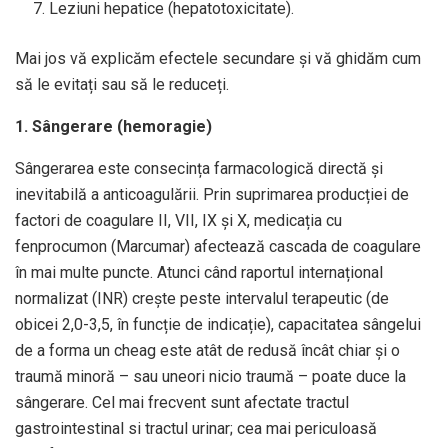
Leziuni hepatice (hepatotoxicitate).
Mai jos vă explicăm efectele secundare și vă ghidăm cum
să le evitați sau să le reduceți.
1. Sângerare (hemoragie)
Sângerarea este consecința farmacologică directă și
inevitabilă a anticoagulării. Prin suprimarea producției de
factori de coagulare II, VII, IX și X, medicația cu
fenprocumon (Marcumar) afectează cascada de coagulare
în mai multe puncte. Atunci când raportul internațional
normalizat (INR) crește peste intervalul terapeutic (de
obicei 2,0-3,5, în funcție de indicație), capacitatea sângelui
de a forma un cheag este atât de redusă încât chiar și o
traumă minoră – sau uneori nicio traumă – poate duce la
sângerare. Cel mai frecvent sunt afectate tractul
gastrointestinal si tractul urinar; cea mai periculoasă