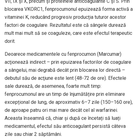
VII, IX și X, precum și proteinele anticoagulante C și S. Prin
blocarea VKORC1, fenprocumonul epuizează forma activă a
vitaminei K, reducând progresiv producția tuturor acestor
factori de coagulare. Rezultatul este că sângele durează
mult mai mult să se coaguleze, care este efectul terapeutic
dorit.
Deoarece medicamentele cu fenprocumon (Marcumar)
acţionează indirect – prin epuizarea factorilor de coagulare
a sângelui, mai degrabă decât prin blocarea lor directă –
debutul său de acţiune este lent (48-72 de ore). Efectele
sale durează, de asemenea, foarte mult timp:
fenprocumonul are un timp de înjumătățire prin eliminare
excepțional de lung, de aproximativ 6–7 zile (150–160 ore),
de aproape patru ori mai mare decât cel al warfarinei.
Aceasta înseamnă că, chiar și după ce încetați să luați
medicamentul, efectul său anticoagulant persistă câteva
zile sau chiar 2 săptămâni.