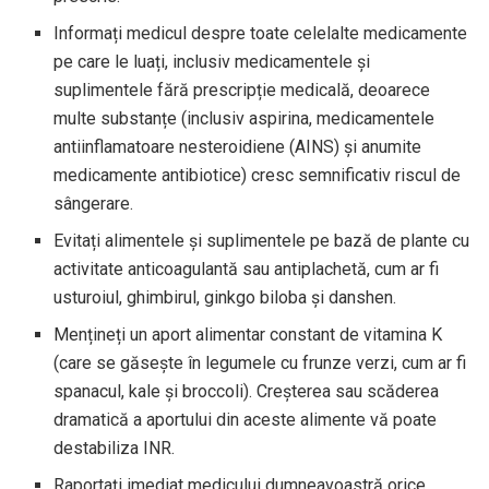
Informați medicul despre toate celelalte medicamente
pe care le luați, inclusiv medicamentele și
suplimentele fără prescripție medicală, deoarece
multe substanțe (inclusiv aspirina, medicamentele
antiinflamatoare nesteroidiene (AINS) și anumite
medicamente antibiotice) cresc semnificativ riscul de
sângerare.
Evitați alimentele și suplimentele pe bază de plante cu
activitate anticoagulantă sau antiplachetă, cum ar fi
usturoiul, ghimbirul, ginkgo biloba și danshen.
Mențineți un aport alimentar constant de vitamina K
(care se găsește în legumele cu frunze verzi, cum ar fi
spanacul, kale și broccoli). Creșterea sau scăderea
dramatică a aportului din aceste alimente vă poate
destabiliza INR.
Raportați imediat medicului dumneavoastră orice