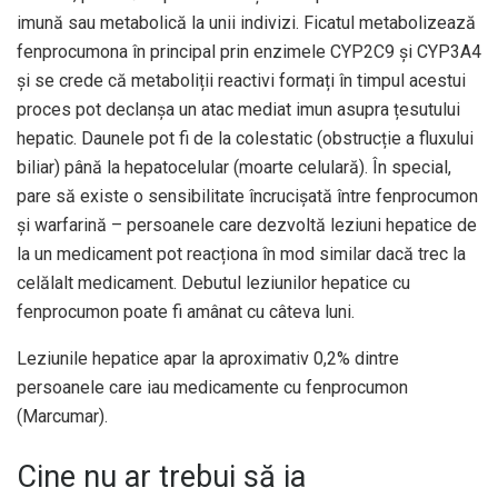
imună sau metabolică la unii indivizi. Ficatul metabolizează
fenprocumona în principal prin enzimele CYP2C9 și CYP3A4
și se crede că metaboliții reactivi formați în timpul acestui
proces pot declanșa un atac mediat imun asupra țesutului
hepatic. Daunele pot fi de la colestatic (obstrucție a fluxului
biliar) până la hepatocelular (moarte celulară). În special,
pare să existe o sensibilitate încrucișată între fenprocumon
și warfarină – persoanele care dezvoltă leziuni hepatice de
la un medicament pot reacționa în mod similar dacă trec la
celălalt medicament. Debutul leziunilor hepatice cu
fenprocumon poate fi amânat cu câteva luni.
Leziunile hepatice apar la aproximativ 0,2% dintre
persoanele care iau medicamente cu fenprocumon
(Marcumar).
Cine nu ar trebui să ia