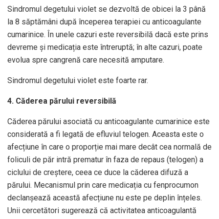
Sindromul degetului violet se dezvoltă de obicei la 3 până
la 8 săptămâni după începerea terapiei cu anticoagulante
cumarinice. În unele cazuri este reversibilă dacă este prins
devreme și medicația este întreruptă; în alte cazuri, poate
evolua spre cangrenă care necesită amputare.
Sindromul degetului violet este foarte rar.
4. Căderea părului reversibilă
Căderea părului asociată cu anticoagulante cumarinice este
considerată a fi legată de efluviul telogen. Aceasta este o
afecțiune în care o proporție mai mare decât cea normală de
foliculi de păr intră prematur în faza de repaus (telogen) a
ciclului de creștere, ceea ce duce la căderea difuză a
părului. Mecanismul prin care medicația cu fenprocumon
declanșează această afecțiune nu este pe deplin înțeles.
Unii cercetători sugerează că activitatea anticoagulantă