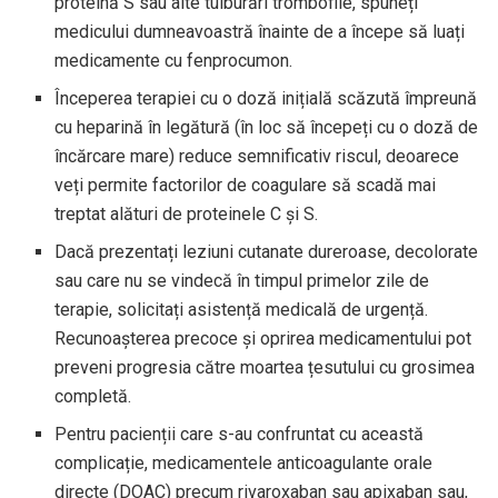
proteină S sau alte tulburări trombofile, spuneți
medicului dumneavoastră înainte de a începe să luați
medicamente cu fenprocumon.
Începerea terapiei cu o doză inițială scăzută împreună
cu heparină în legătură (în loc să începeți cu o doză de
încărcare mare) reduce semnificativ riscul, deoarece
veți permite factorilor de coagulare să scadă mai
treptat alături de proteinele C și S.
Dacă prezentați leziuni cutanate dureroase, decolorate
sau care nu se vindecă în timpul primelor zile de
terapie, solicitați asistență medicală de urgență.
Recunoașterea precoce și oprirea medicamentului pot
preveni progresia către moartea țesutului cu grosimea
completă.
Pentru pacienții care s-au confruntat cu această
complicație, medicamentele anticoagulante orale
directe (DOAC) precum rivaroxaban sau apixaban sau,