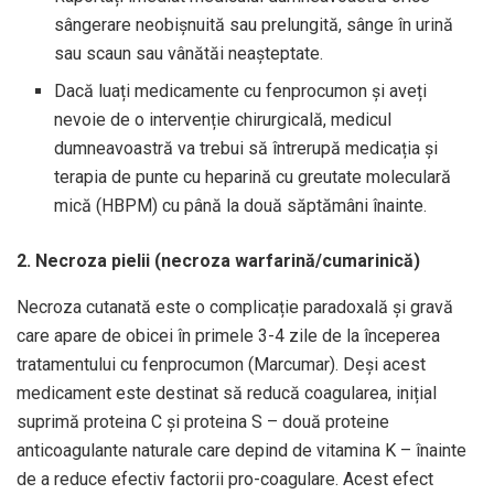
sângerare neobișnuită sau prelungită, sânge în urină
sau scaun sau vânătăi neașteptate.
Dacă luați medicamente cu fenprocumon și aveți
nevoie de o intervenție chirurgicală, medicul
dumneavoastră va trebui să întrerupă medicația și
terapia de punte cu heparină cu greutate moleculară
mică (HBPM) cu până la două săptămâni înainte.
2. Necroza pielii (necroza warfarină/cumarinică)
Necroza cutanată este o complicație paradoxală și gravă
care apare de obicei în primele 3-4 zile de la începerea
tratamentului cu fenprocumon (Marcumar). Deși acest
medicament este destinat să reducă coagularea, inițial
suprimă proteina C și proteina S – două proteine ​​
anticoagulante naturale care depind de vitamina K – înainte
de a reduce efectiv factorii pro-coagulare. Acest efect