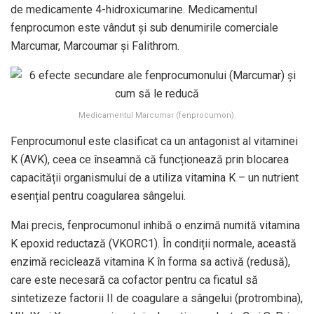
de medicamente 4-hidroxicumarine. Medicamentul
fenprocumon este vândut și sub denumirile comerciale
Marcumar, Marcoumar și Falithrom.
Medicamentul Marcumar (fenprocumon).
Fenprocumonul este clasificat ca un antagonist al vitaminei
K (AVK), ceea ce înseamnă că funcționează prin blocarea
capacității organismului de a utiliza vitamina K – un nutrient
esențial pentru coagularea sângelui.
Mai precis, fenprocumonul inhibă o enzimă numită vitamina
K epoxid reductază (VKORC1). În condiții normale, această
enzimă reciclează vitamina K în forma sa activă (redusă),
care este necesară ca cofactor pentru ca ficatul să
sintetizeze factorii II de coagulare a sângelui (protrombina),