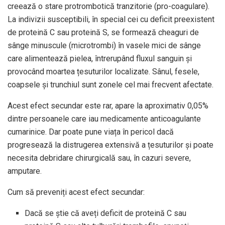
creează o stare protrombotică tranzitorie (pro-coagulare).
La indivizii susceptibili, în special cei cu deficit preexistent
de proteină C sau proteină S, se formează cheaguri de
sânge minuscule (microtrombi) în vasele mici de sânge
care alimentează pielea, întrerupând fluxul sanguin și
provocând moartea țesuturilor localizate. Sânul, fesele,
coapsele și trunchiul sunt zonele cel mai frecvent afectate.
Acest efect secundar este rar, apare la aproximativ 0,05%
dintre persoanele care iau medicamente anticoagulante
cumarinice. Dar poate pune viața în pericol dacă
progresează la distrugerea extensivă a țesuturilor și poate
necesita debridare chirurgicală sau, în cazuri severe,
amputare.
Cum să preveniți acest efect secundar:
Dacă se știe că aveți deficit de proteină C sau