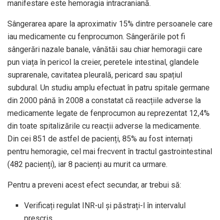
manifestare este hemoragia intracraniană.
Sângerarea apare la aproximativ 15% dintre persoanele care
iau medicamente cu fenprocumon. Sângerările pot fi
sângerări nazale banale, vânătăi sau chiar hemoragii care
pun viața în pericol la creier, peretele intestinal, glandele
suprarenale, cavitatea pleurală, pericard sau spațiul
subdural. Un studiu amplu efectuat în patru spitale germane
din 2000 până în 2008 a constatat că reacțiile adverse la
medicamente legate de fenprocumon au reprezentat 12,4%
din toate spitalizările cu reacții adverse la medicamente.
Din cei 851 de astfel de pacienți, 85% au fost internați
pentru hemoragie, cel mai frecvent în tractul gastrointestinal
(482 pacienți), iar 8 pacienți au murit ca urmare.
Pentru a preveni acest efect secundar, ar trebui să:
Verificați regulat INR-ul și păstrați-l în intervalul
prescris.