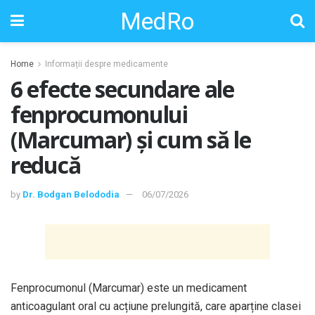
MedRo
Home
Informații despre medicamente
6 efecte secundare ale
fenprocumonului
(Marcumar) și cum să le
reducă
by
Dr. Bodgan Belododia
06/07/2026
Fenprocumonul (Marcumar) este un medicament
anticoagulant oral cu acțiune prelungită, care aparține clasei