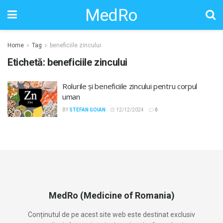
MedRo
Home
Tag
beneficiile zincului
Etichetă:
beneficiile zincului
Rolurile și beneficiile zincului pentru corpul
uman
BY
STEFAN GOIAN
12/12/2024
0
MedRo (Medicine of Romania)
Conținutul de pe acest site web este destinat exclusiv