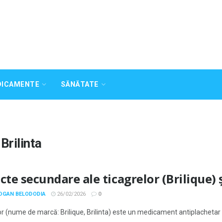
DICAMENTE
SĂNĂTATE
Brilinta
cte secundare ale ticagrelor (Brilique) 
ODGAN BELODODIA
26/02/2026
0
r (nume de marcă: Brilique, Brilinta) este un medicament antiplachetar or