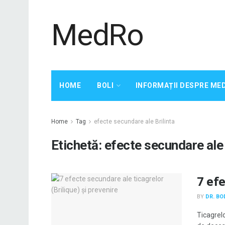
MedRo
HOME
BOLI
INFORMAȚII DESPRE ME
Home
Tag
efecte secundare ale Brilinta
Etichetă:
efecte secundare ale 
7 efe
BY
DR. B
Ticagrelo