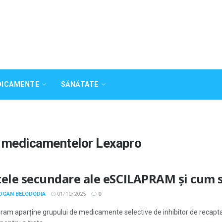
DICAMENTE
SĂNĂTATE
e medicamentelor Lexapro
tele secundare ale eSCILAPRAM și cum s
ODGAN BELODODIA
01/10/2025
0
pram aparține grupului de medicamente selective de inhibitor de recaptar