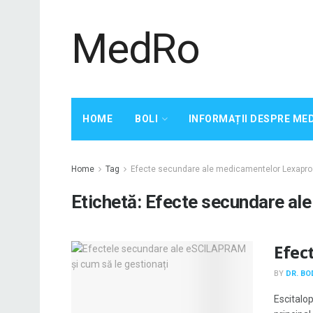
MedRo
HOME
BOLI
INFORMAȚII DESPRE ME
Home
Tag
Efecte secundare ale medicamentelor Lexapro
Etichetă:
Efecte secundare al
Efec
BY
DR. B
Escitalo