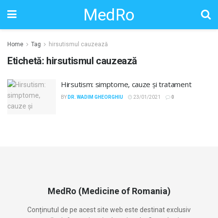
MedRo
Home
Tag
hirsutismul cauzează
Etichetă:
hirsutismul cauzează
Hirsutism: simptome, cauze și tratament
BY
DR. WADIM GHEORGHIU
23/01/2021
0
MedRo (Medicine of Romania)
Conținutul de pe acest site web este destinat exclusiv