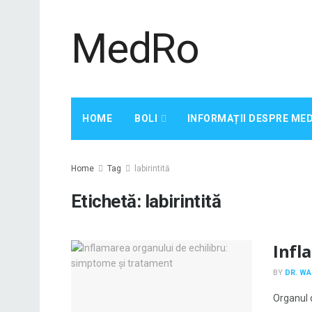
MedRo
HOME
BOLI
INFORMAȚII DESPRE ME
Home
Tag
labirintită
Etichetă:
labirintită
Infl
BY
DR. W
Organul d