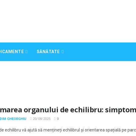
DICAMENTE
SĂNĂTATE
amarea organului de echilibru: simptom
ADIM GHEORGHIU
20/08/2025
0
e echilibru vă ajută să mențineți echilibrul și orientarea spațială pe parc