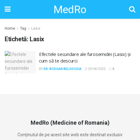
MedRo
Home
Tag
Lasix
Etichetă:
Lasix
Efectele secundare ale furosemidei (Lasix) și
cum să te descurci
BY
DR. BODGAN BELODODIA
29/04/2025
0
MedRo (Medicine of Romania)
Conținutul de pe acest site web este destinat exclusiv