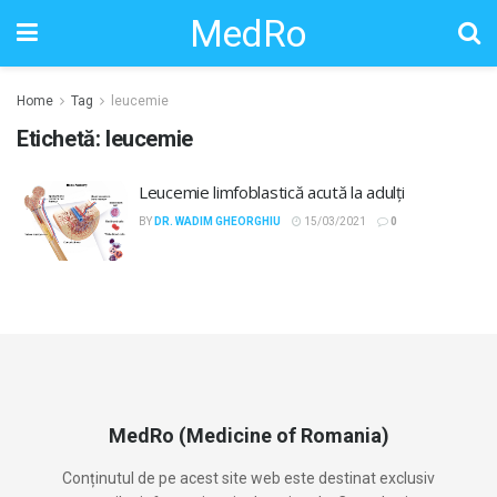
MedRo
Home
Tag
leucemie
Etichetă:
leucemie
Leucemie limfoblastică acută la adulți
BY
DR. WADIM GHEORGHIU
15/03/2021
0
MedRo (Medicine of Romania)
Conținutul de pe acest site web este destinat exclusiv