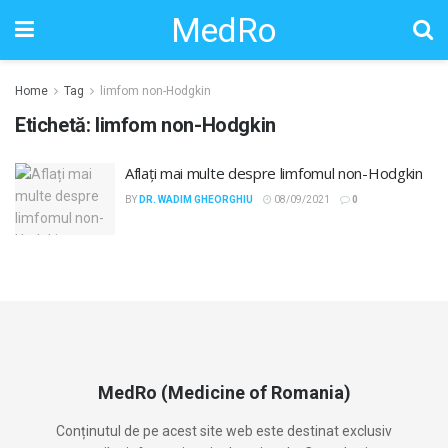
MedRo
Home
Tag
limfom non-Hodgkin
Etichetă:
limfom non-Hodgkin
Aflați mai multe despre limfomul non-Hodgkin
BY
DR. WADIM GHEORGHIU
08/09/2021
0
MedRo (Medicine of Romania)
Conținutul de pe acest site web este destinat exclusiv