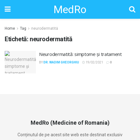
MedRo
Home
Tag
neurodermatită
Etichetă:
neurodermatită
Neurodermatită: simptome și tratament
BY
DR. WADIM GHEORGHIU
19/02/2021
0
MedRo (Medicine of Romania)
Conținutul de pe acest site web este destinat exclusiv