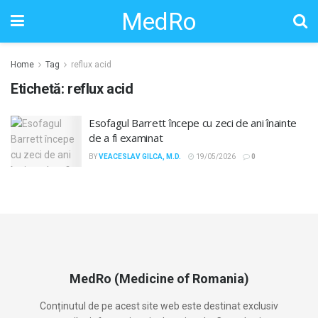
MedRo
Home
Tag
reflux acid
Etichetă:
reflux acid
Esofagul Barrett începe cu zeci de ani înainte
de a fi examinat
BY
VEACESLAV GILCA, M.D.
19/05/2026
0
MedRo (Medicine of Romania)
Conținutul de pe acest site web este destinat exclusiv