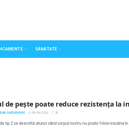
DICAMENTE
SĂNĂTATE
l de pește poate reduce rezistența la in
ADIM GHEORGHIU
04/06/2026
0
de tip 2 se dezvoltă atunci când corpul nostru nu poate folosi insulina în m