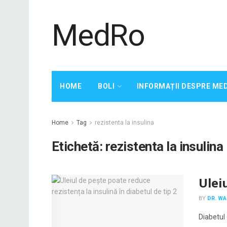
MedRo
HOME
BOLI
INFORMAȚII DESPRE ME
Home
Tag
rezistenta la insulina
Etichetă:
rezistenta la insulina
Uleiu
BY
DR. W
Diabetul 