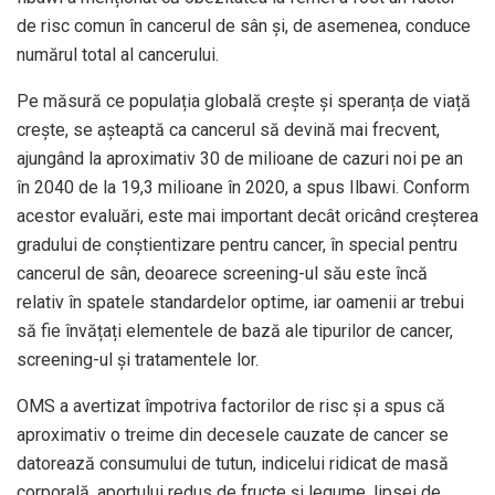
de risc comun în cancerul de sân și, de asemenea, conduce
numărul total al cancerului.
Pe măsură ce populația globală crește și speranța de viață
crește, se așteaptă ca cancerul să devină mai frecvent,
ajungând la aproximativ 30 de milioane de cazuri noi pe an
în 2040 de la 19,3 milioane în 2020, a spus Ilbawi. Conform
acestor evaluări, este mai important decât oricând creșterea
gradului de conștientizare pentru cancer, în special pentru
cancerul de sân, deoarece screening-ul său este încă
relativ în spatele standardelor optime, iar oamenii ar trebui
să fie învățați elementele de bază ale tipurilor de cancer,
screening-ul și tratamentele lor.
OMS a avertizat împotriva factorilor de risc și a spus că
aproximativ o treime din decesele cauzate de cancer se
datorează consumului de tutun, indicelui ridicat de masă
corporală, aportului redus de fructe și legume, lipsei de