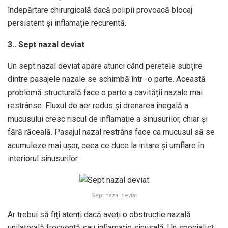
îndepărtare chirurgicală dacă polipii provoacă blocaj
persistent și inflamație recurentă.
3.. Sept nazal deviat
Un sept nazal deviat apare atunci când peretele subțire
dintre pasajele nazale se schimbă într -o parte. Această
problemă structurală face o parte a cavității nazale mai
restrânse. Fluxul de aer redus și drenarea inegală a
mucusului cresc riscul de inflamație a sinusurilor, chiar și
fără răceală. Pasajul nazal restrâns face ca mucusul să se
acumuleze mai ușor, ceea ce duce la iritare și umflare în
interiorul sinusurilor.
Sept nazal deviat
Ar trebui să fiți atenți dacă aveți o obstrucție nazală
unilaterală frecventă sau inflamație sinusală. Un specialist