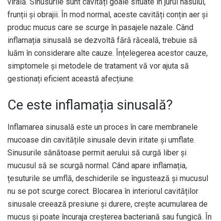
virală. Sinusurile sunt cavități goale situate în jurul nasului,
frunții și obrajii. În mod normal, aceste cavități conțin aer și
produc mucus care se scurge în pasajele nazale. Când
inflamația sinusală se dezvoltă fără răceală, trebuie să
luăm în considerare alte cauze. Înțelegerea acestor cauze,
simptomele și metodele de tratament vă vor ajuta să
gestionați eficient această afecțiune.
Ce este inflamația sinusală?
Inflamarea sinusală este un proces în care membranele
mucoase din cavitățile sinusale devin iritate și umflate.
Sinusurile sănătoase permit aerului să curgă liber și
mucusul să se scurgă normal. Când apare inflamația,
țesuturile se umflă, deschiderile se îngustează și mucusul
nu se pot scurge corect. Blocarea în interiorul cavităților
sinusale creează presiune și durere, crește acumularea de
mucus și poate încuraja creșterea bacteriană sau fungică. În