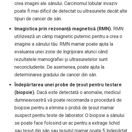
crea imagini ale sânului. Carcinomul lobular invaziv
poate fi mai dificil de detectat cu ultrasunete decât alte
tipuri de cancer de sân.
Imagistica prin rezonanță magnetică (RMN).
RMN
utilizează un câmp magnetic puternic pentru a crea o
imagine a sânului tău. RMN mamar poate ajuta la
evaluarea unei zone de îngrijorare atunci când
rezultatele mamografiei și ultrasunetelor sunt
neconcludente. De asemenea, poate ajuta la
determinarea gradului de cancer din sân.
Îndepărtarea unei probe de țesut pentru testare
(biopsie).
Dacă este detectată o anomalie, medicul
dumneavoastră vă poate recomanda o procedură de
biopsie pentru a elimina o probă de țesut mamar
suspect pentru teste de laborator. O biopsie a sânului
se poate face folosind un ac pentru a extrage lichid
sau țesut din sân sau țesutul mamar poate fi îndepărtat