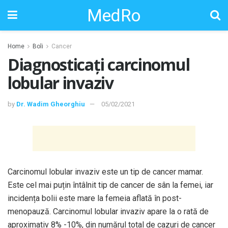
MedRo
Home
Boli
Cancer
Diagnosticați carcinomul
lobular invaziv
by
Dr. Wadim Gheorghiu
05/02/2021
Carcinomul lobular invaziv este un tip de cancer mamar.
Este cel mai puțin întâlnit tip de cancer de sân la femei, iar
incidența bolii este mare la femeia aflată în post-
menopauză. Carcinomul lobular invaziv apare la o rată de
aproximativ 8% -10%, din numărul total de cazuri de cancer