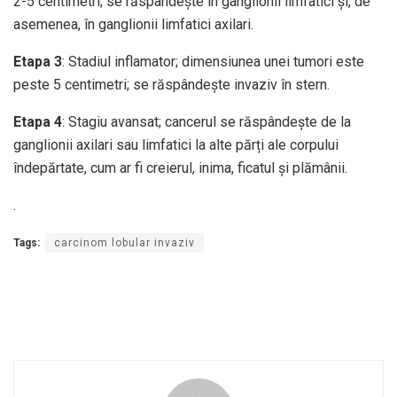
2-5 centimetri; se răspândește în ganglionii limfatici și, de
asemenea, în ganglionii limfatici axilari.
Etapa 3
: Stadiul inflamator; dimensiunea unei tumori este
peste 5 centimetri; se răspândește invaziv în stern.
Etapa 4
: Stagiu avansat; cancerul se răspândește de la
ganglionii axilari sau limfatici la alte părți ale corpului
îndepărtate, cum ar fi creierul, inima, ficatul și plămânii.
.
Tags:
carcinom lobular invaziv