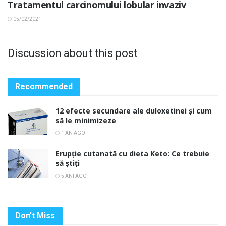
Tratamentul carcinomului lobular invaziv
05/02/2021
Discussion about this post
Recommended
12 efecte secundare ale duloxetinei și cum
să le minimizeze
1 AN AGO
Erupție cutanată cu dieta Keto: Ce trebuie
să știți
5 ANI AGO
Don't Miss