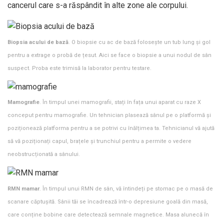
cancerul care s-a răspândit în alte zone ale corpului.
Biopsia acului de bază
. O biopsie cu ac de bază folosește un tub lung și gol
pentru a extrage o probă de țesut. Aici se face o biopsie a unui nodul de sân
suspect. Proba este trimisă la laborator pentru testare.
Mamografie
. În timpul unei mamografii, stați în fața unui aparat cu raze X
conceput pentru mamografie. Un tehnician plasează sânul pe o platformă și
poziționează platforma pentru a se potrivi cu înălțimea ta. Tehnicianul vă ajută
să vă poziționați capul, brațele și trunchiul pentru a permite o vedere
neobstrucționată a sânului.
RMN mamar
. În timpul unui RMN de sân, vă întindeți pe stomac pe o masă de
scanare căptușită. Sânii tăi se încadrează într-o depresiune goală din masă,
care conține bobine care detectează semnale magnetice. Masa alunecă în