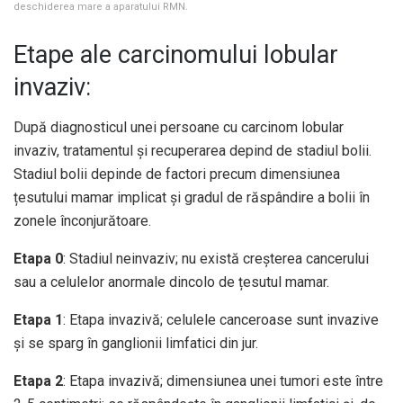
deschiderea mare a aparatului RMN.
Etape ale carcinomului lobular
invaziv:
După diagnosticul unei persoane cu carcinom lobular
invaziv, tratamentul și recuperarea depind de stadiul bolii.
Stadiul bolii depinde de factori precum dimensiunea
țesutului mamar implicat și gradul de răspândire a bolii în
zonele înconjurătoare.
Etapa 0
: Stadiul neinvaziv; nu există creșterea cancerului
sau a celulelor anormale dincolo de țesutul mamar.
Etapa 1
: Etapa invazivă; celulele canceroase sunt invazive
și se sparg în ganglionii limfatici din jur.
Etapa 2
: Etapa invazivă; dimensiunea unei tumori este între