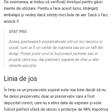
De asemenea, ar trebui să verificați învelișul pentru găuri
înainte de utilizare. Pentru a face acest lucru, strângeți
ambalajul și vedeți dacă simțiți mici bule de aer. Dacă o faci,
aruncă-l!
SFAT PRO
Acasa, pastreaza-ti prezervativele intr-un loc racoros si
uscat, cum ar fi un sertar de noptiera sau pe un raft din
dulap. Puteți pune unul în buzunarul jachetei sau în
poșetă când ieși, dar păstrați-l separat de chei și alte
obiecte ascuțite.
Linia de jos
În timp ce un prezervativ expirat este mai bine decât să nu
fie deloc prezervativ, doar un prezervativ care a fost
depozitat corect, care nu a atins data de expirare și este
folosit perfect oferă de obicei o protecție de 98% împotriva