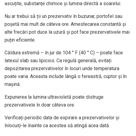
ascuțite, substanțe chimice și lumina directă a soarelui.
Nu ar trebui să ții un prezervativ în buzunar, portofel sau
poșetă mai mult de câteva ore. Amestecarea constantă și
alte frecări pot duce la uzură și pot face prezervativele mai
puțin eficiente.
Căldura extremă – în jur de 104 ° F (40 ° C) – poate face
latexul slab sau lipicios. Ca regulă generală, evitați
depozitarea prezervativelor în locuri unde temperatura
poate varia. Aceasta include lângă o fereastră, cuptor și în
mașină.
Expunerea la lumina ultravioletă poate distruge
prezervativele în doar câteva ore.
Verificați periodic data de expirare a prezervativelor și
înlocuiți-le înainte ca acestea să atingă acea dată.