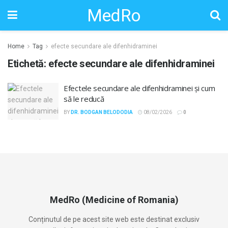
MedRo
Home
Tag
efecte secundare ale difenhidraminei
Etichetă:
efecte secundare ale difenhidraminei
Efectele secundare ale difenhidraminei și cum
să le reducă
BY
DR. BODGAN BELODODIA
08/02/2026
0
MedRo (Medicine of Romania)
Conținutul de pe acest site web este destinat exclusiv