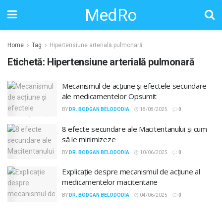
MedRo
Home
Tag
Hipertensiune arterială pulmonară
Etichetă:
Hipertensiune arterială pulmonară
Mecanismul de acțiune și efectele secundare
ale medicamentelor Opsumit
BY
DR. BODGAN BELODODIA
18/08/2025
0
8 efecte secundare ale Macitentanului și cum
să le minimizeze
BY
DR. BODGAN BELODODIA
10/06/2025
0
Explicație despre mecanismul de acțiune al
medicamentelor macitentane
BY
DR. BODGAN BELODODIA
04/06/2025
0