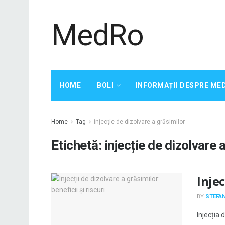
MedRo
HOME
BOLI
INFORMAȚII DESPRE ME
Home
Tag
injecție de dizolvare a grăsimilor
Etichetă:
injecție de dizolvare 
Injec
BY
STEFAN
Injecția 