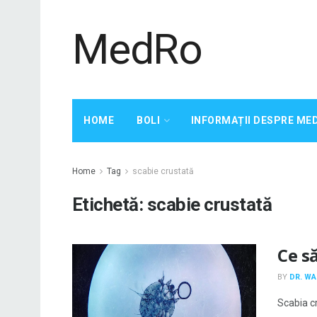
MedRo
HOME
BOLI
INFORMAȚII DESPRE ME
Home
Tag
scabie crustată
Etichetă:
scabie crustată
Ce să
BY
DR. W
Scabia cr