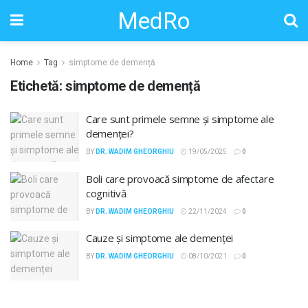
MedRo
Home
Tag
simptome de demență
Etichetă:
simptome de demență
Care sunt primele semne și simptome ale
demenței?
BY
DR. WADIM GHEORGHIU
19/05/2025
0
Boli care provoacă simptome de afectare
cognitivă
BY
DR. WADIM GHEORGHIU
22/11/2024
0
Cauze și simptome ale demenței
BY
DR. WADIM GHEORGHIU
08/10/2021
0