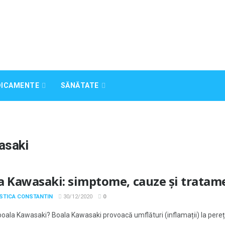
DICAMENTE
SĂNĂTATE
asaki
a Kawasaki: simptome, cauze și tratam
OSTICA CONSTANTIN
30/12/2020
0
boala Kawasaki? Boala Kawasaki provoacă umflături (inflamații) la pereți