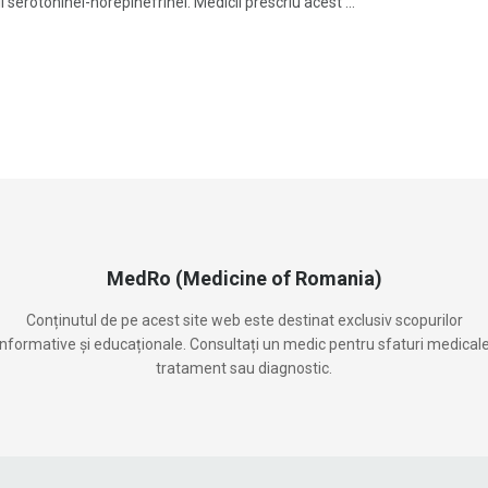
i serotoninei-norepinefrinei. Medicii prescriu acest ...
MedRo (Medicine of Romania)
Conținutul de pe acest site web este destinat exclusiv scopurilor
informative și educaționale. Consultați un medic pentru sfaturi medicale
tratament sau diagnostic.