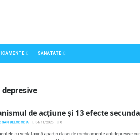
DICAMENTE
SĂNĂTATE
i depresive
nismul de acțiune și 13 efecte secunda
ODGAN BELODODIA
04/11/2025
0
ntele cu venlafaxină aparțin clasei de medicamente antidepresive cu