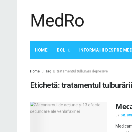
MedRo
HOME
BOLI
INFORMAȚII DESPRE ME
Home
Tag
tratamentul tulburării depresive
Etichetă:
tratamentul tulburări
Meca
BY
DR. B
Medicame