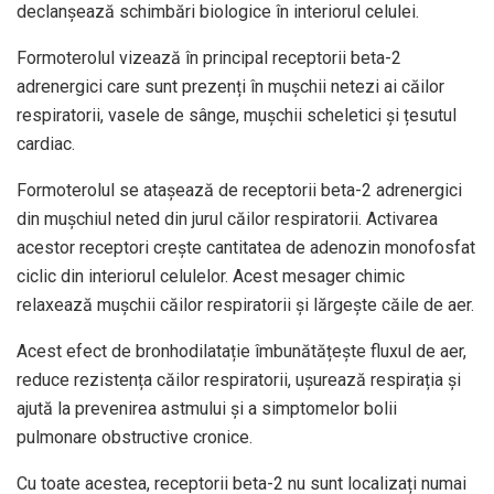
declanșează schimbări biologice în interiorul celulei.
Formoterolul vizează în principal receptorii beta-2
adrenergici care sunt prezenți în mușchii netezi ai căilor
respiratorii, vasele de sânge, mușchii scheletici și țesutul
cardiac.
Formoterolul se atașează de receptorii beta-2 adrenergici
din mușchiul neted din jurul căilor respiratorii. Activarea
acestor receptori crește cantitatea de adenozin monofosfat
ciclic din interiorul celulelor. Acest mesager chimic
relaxează mușchii căilor respiratorii și lărgește căile de aer.
Acest efect de bronhodilatație îmbunătățește fluxul de aer,
reduce rezistența căilor respiratorii, ușurează respirația și
ajută la prevenirea astmului și a simptomelor bolii
pulmonare obstructive cronice.
Cu toate acestea, receptorii beta-2 nu sunt localizați numai