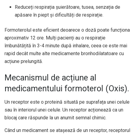
Reduceți respirația șuierătoare, tusea, senzația de
apăsare în piept și dificultăți de respirație.
Formoterolul este eficient deoarece o doză poate funcționa
aproximativ 12 ore. Mulți pacienți au o respirație
îmbunătățită în 3-4 minute după inhalare, ceea ce este mai
rapid decât multe alte medicamente bronhodilatatoare cu
acțiune prelungită.
Mecanismul de acțiune al
medicamentului formoterol (Oxis).
Un receptor este o proteină situată pe suprafața unei celule
sau în interiorul unei celule. Un receptor acționează ca un
blocaj care răspunde la un anumit semnal chimic.
Când un medicament se atașează de un receptor, receptorul