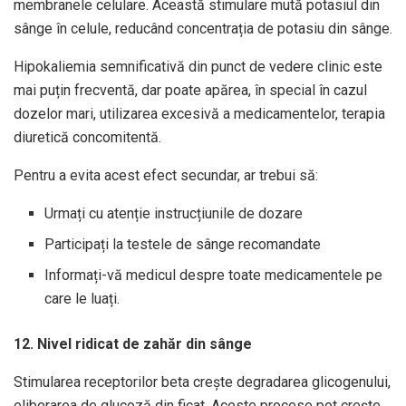
membranele celulare. Această stimulare mută potasiul din
sânge în celule, reducând concentrația de potasiu din sânge.
Hipokaliemia semnificativă din punct de vedere clinic este
mai puțin frecventă, dar poate apărea, în special în cazul
dozelor mari, utilizarea excesivă a medicamentelor, terapia
diuretică concomitentă.
Pentru a evita acest efect secundar, ar trebui să:
Urmați cu atenție instrucțiunile de dozare
Participați la testele de sânge recomandate
Informați-vă medicul despre toate medicamentele pe
care le luați.
12. Nivel ridicat de zahăr din sânge
Stimularea receptorilor beta crește degradarea glicogenului,
eliberarea de glucoză din ficat. Aceste procese pot crește