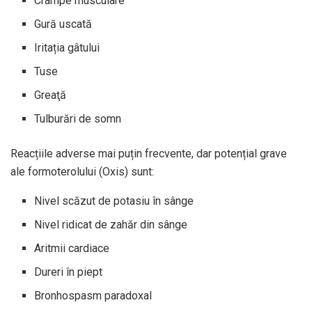
Crampe musculare
Gură uscată
Iritația gâtului
Tuse
Greaţă
Tulburări de somn
Reacțiile adverse mai puțin frecvente, dar potențial grave
ale formoterolului (Oxis) sunt:
Nivel scăzut de potasiu în sânge
Nivel ridicat de zahăr din sânge
Aritmii cardiace
Dureri în piept
Bronhospasm paradoxal