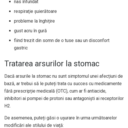
nas înfundat
respiraţie şuierătoare
probleme la înghițire
gust acru în gură
fiind trezit din somn de o tuse sau un disconfort
gastric
Tratarea arsurilor la stomac
Dacă arsurile la stomac nu sunt simptomul unei afecțiuni de
bază, ar trebui să le puteți trata cu succes cu medicamente
fără prescripție medicală (OTC), cum ar fi antiacide,
inhibitori ai pompei de protoni sau antagoniști ai receptorilor
H2.
De asemenea, puteți găsi o ușurare în urma următoarelor
modificări ale stilului de viață: