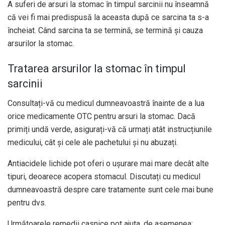
A suferi de arsuri la stomac în timpul sarcinii nu înseamnă
că vei fi mai predispusă la aceasta după ce sarcina ta s-a
încheiat. Când sarcina ta se termină, se termină și cauza
arsurilor la stomac.
Tratarea arsurilor la stomac în timpul
sarcinii
Consultați-vă cu medicul dumneavoastră înainte de a lua
orice medicamente OTC pentru arsuri la stomac. Dacă
primiți undă verde, asigurați-vă că urmați atât instrucțiunile
medicului, cât și cele ale pachetului și nu abuzați.
Antiacidele lichide pot oferi o ușurare mai mare decât alte
tipuri, deoarece acopera stomacul. Discutați cu medicul
dumneavoastră despre care tratamente sunt cele mai bune
pentru dvs.
Următoarele remedii casnice pot ajuta, de asemenea: