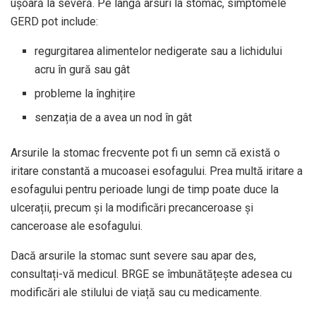
ușoară la severă. Pe lângă arsuri la stomac, simptomele
GERD pot include:
regurgitarea alimentelor nedigerate sau a lichidului
acru în gură sau gât
probleme la înghițire
senzația de a avea un nod în gât
Arsurile la stomac frecvente pot fi un semn că există o
iritare constantă a mucoasei esofagului. Prea multă iritare a
esofagului pentru perioade lungi de timp poate duce la
ulcerații, precum și la modificări precanceroase și
canceroase ale esofagului.
Dacă arsurile la stomac sunt severe sau apar des,
consultați-vă medicul. BRGE se îmbunătățește adesea cu
modificări ale stilului de viață sau cu medicamente.