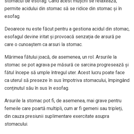
stomacul de esofag. Când acest mușchi se relaxează,
permite acidului din stomac să se ridice din stomac și în
esofag.
Deoarece nu este făcut pentru a gestiona acidul din stomac,
esofagul devine iritat și provoacă senzația de arsură pe
care o cunoaștem ca arsuri la stomac.
Mărimea fătului joacă, de asemenea, un rol. Arsurile la
stomac se pot agrava pe măsură ce sarcina progresează și
fătul începe să umple întregul uter. Acest lucru poate face
ca uterul să preseze în sus împotriva stomacului, împingând
conținutul său în sus în esofag.
Arsurile la stomac pot fi, de asemenea, mai grave pentru
femeile care poartă multipli, cum ar fi gemeni sau tripleți,
din cauza presiunii suplimentare exercitate asupra
stomacului.