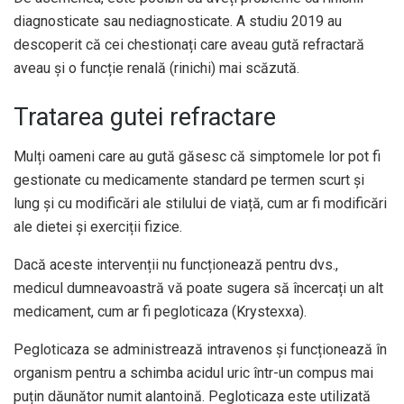
diagnosticate sau nediagnosticate. A
studiu 2019
au
descoperit că cei chestionați care aveau gută refractară
aveau și o funcție renală (rinichi) mai scăzută.
Tratarea gutei refractare
Mulți oameni care au gută găsesc că simptomele lor pot fi
gestionate cu medicamente standard pe termen scurt și
lung și cu modificări ale stilului de viață, cum ar fi modificări
ale dietei și exerciții fizice.
Dacă aceste intervenții nu funcționează pentru dvs.,
medicul dumneavoastră vă poate sugera să încercați un alt
medicament, cum ar fi pegloticaza (Krystexxa).
Pegloticaza se administrează intravenos și funcționează în
organism pentru a schimba acidul uric într-un compus mai
puțin dăunător numit alantoină. Pegloticaza este utilizată