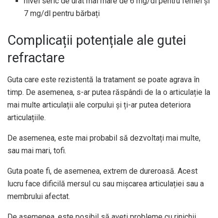
nivel seric de urat mai mare de 6 mg/dl pentru femei și
7 mg/dl pentru bărbați
Complicații potențiale ale gutei
refractare
Guta care este rezistentă la tratament se poate agrava în
timp. De asemenea, s-ar putea răspândi de la o articulație la
mai multe articulații ale corpului și ți-ar putea deteriora
articulațiile.
De asemenea, este mai probabil să dezvoltați mai multe,
sau mai mari, tofi.
Guta poate fi, de asemenea, extrem de dureroasă. Acest
lucru face dificilă mersul cu sau mișcarea articulației sau a
membrului afectat.
De asemenea, este posibil să aveți probleme cu rinichii