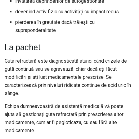
invatarea deprinderilor de autogestionare
devenind activ fizic cu activități cu impact redus
pierderea în greutate dacă trăiești cu
supraponderalitate
La pachet
Guta refractară este diagnosticată atunci când crizele de
gută continuă sau se agravează, chiar dacă ați făcut
modificări și ați luat medicamentele prescrise. Se
caracterizează prin niveluri ridicate continue de acid uric în
sânge.
Echipa dumneavoastră de asistență medicală vă poate
ajuta să gestionați guta refractară prin prescrierea altor
medicamente, cum ar fi pegloticaza, cu sau fără alte
medicamente.