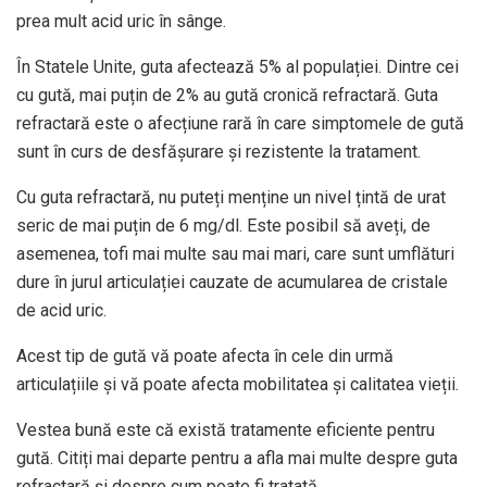
prea mult acid uric în sânge.
În Statele Unite, guta afectează
5%
al populației. Dintre cei
cu gută, mai puțin de 2% au gută cronică refractară. Guta
refractară este o afecțiune rară în care simptomele de gută
sunt în curs de desfășurare și rezistente la tratament.
Cu guta refractară, nu puteți menține un nivel țintă de urat
seric de mai puțin de 6 mg/dl. Este posibil să aveți, de
asemenea, tofi mai multe sau mai mari, care sunt umflături
dure în jurul articulației cauzate de acumularea de cristale
de acid uric.
Acest tip de gută vă poate afecta în cele din urmă
articulațiile și vă poate afecta mobilitatea și calitatea vieții.
Vestea bună este că există tratamente eficiente pentru
gută. Citiți mai departe pentru a afla mai multe despre guta
refractară și despre cum poate fi tratată.