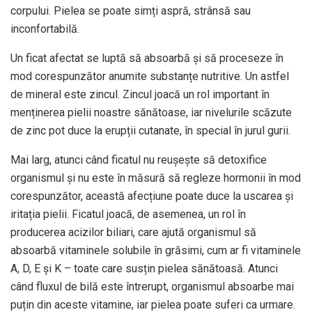
corpului. Pielea se poate simți aspră, strânsă sau
inconfortabilă.
Un ficat afectat se luptă să absoarbă și să proceseze în
mod corespunzător anumite substanțe nutritive. Un astfel
de mineral este zincul. Zincul joacă un rol important în
menținerea pielii noastre sănătoase, iar nivelurile scăzute
de zinc pot duce la erupții cutanate, în special în jurul gurii.
Mai larg, atunci când ficatul nu reușește să detoxifice
organismul și nu este în măsură să regleze hormonii în mod
corespunzător, această afecțiune poate duce la uscarea și
iritația pielii. Ficatul joacă, de asemenea, un rol în
producerea acizilor biliari, care ajută organismul să
absoarbă vitaminele solubile în grăsimi, cum ar fi vitaminele
A, D, E și K – toate care susțin pielea sănătoasă. Atunci
când fluxul de bilă este întrerupt, organismul absoarbe mai
puțin din aceste vitamine, iar pielea poate suferi ca urmare.