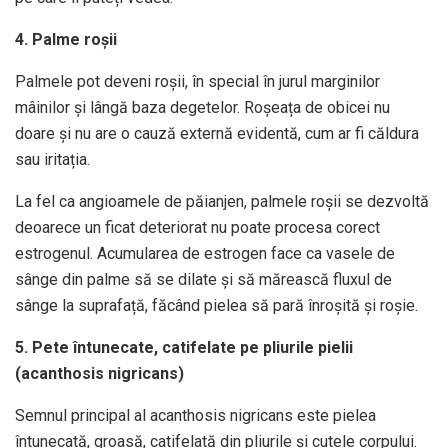
4. Palme roșii
Palmele pot deveni roșii, în special în jurul marginilor
mâinilor și lângă baza degetelor. Roșeața de obicei nu
doare și nu are o cauză externă evidentă, cum ar fi căldura
sau iritația.
La fel ca angioamele de păianjen, palmele roșii se dezvoltă
deoarece un ficat deteriorat nu poate procesa corect
estrogenul. Acumularea de estrogen face ca vasele de
sânge din palme să se dilate și să mărească fluxul de
sânge la suprafață, făcând pielea să pară înroșită și roșie.
5. Pete întunecate, catifelate pe pliurile pielii
(acanthosis nigricans)
Semnul principal al acanthosis nigricans este pielea
întunecată, groasă, catifelată din pliurile și cutele corpului.