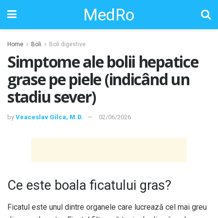
MedRo
Home
Boli
Boli digestive
Simptome ale bolii hepatice
grase pe piele (indicând un
stadiu sever)
by
Veaceslav Gilca, M.D.
02/06/2026
Ce este boala ficatului gras?
Ficatul este unul dintre organele care lucrează cel mai greu