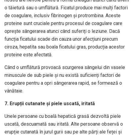
o tăietură sau o umflătură. Ficatul produce mai mulți factori
de coagulare, inclusiv fibrinogen și protrombina. Aceste
proteine ​​sunt cruciale pentru procesul de coagulare care
oprește sângerarea atunci când suferiți o leziune. Dacă
funcția ficatului scade din cauza unor afecțiuni precum
ciroza, hepatita sau boala ficatului gras, producția acestor
proteine ​​este afectată.
Când o umflătură provoacă scurgerea sângelui din vasele
minuscule de sub piele și nu există suficienți factori de
coagulare pentru a opri sângerarea rapid, se formează o
vânătaie.
7. Erupții cutanate și piele uscată, iritată
Unele persoane cu boală hepatică grasă dezvoltă piele
uscată, descuamată sau iritată. Alte persoane observă o
erupție cutanată în jurul gurii sau pe alte părți ale feței și