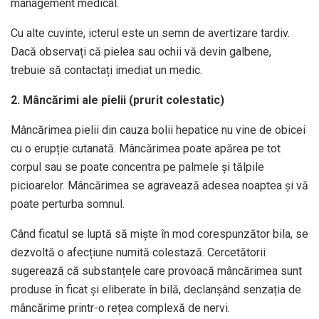
management medical.
Cu alte cuvinte, icterul este un semn de avertizare tardiv.
Dacă observați că pielea sau ochii vă devin galbene,
trebuie să contactați imediat un medic.
2. Mâncărimi ale pielii (prurit colestatic)
Mâncărimea pielii din cauza bolii hepatice nu vine de obicei
cu o erupție cutanată. Mâncărimea poate apărea pe tot
corpul sau se poate concentra pe palmele și tălpile
picioarelor. Mâncărimea se agravează adesea noaptea și vă
poate perturba somnul.
Când ficatul se luptă să miște în mod corespunzător bila, se
dezvoltă o afecțiune numită colestază. Cercetătorii
sugerează că substanțele care provoacă mâncărimea sunt
produse în ficat și eliberate în bilă, declanșând senzația de
mâncărime printr-o rețea complexă de nervi.