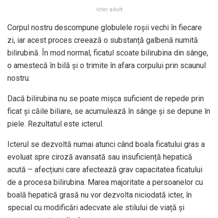
Icter adult
Corpul nostru descompune globulele roșii vechi în fiecare
zi, iar acest proces creează o substanță galbenă numită
bilirubină. În mod normal, ficatul scoate bilirubina din sânge,
o amestecă în bilă și o trimite în afara corpului prin scaunul
nostru.
Dacă bilirubina nu se poate mișca suficient de repede prin
ficat și căile biliare, se acumulează în sânge și se depune în
piele. Rezultatul este icterul.
Icterul se dezvoltă numai atunci când boala ficatului gras a
evoluat spre ciroză avansată sau insuficiență hepatică
acută – afecțiuni care afectează grav capacitatea ficatului
de a procesa bilirubina. Marea majoritate a persoanelor cu
boală hepatică grasă nu vor dezvolta niciodată icter, în
special cu modificări adecvate ale stilului de viață și