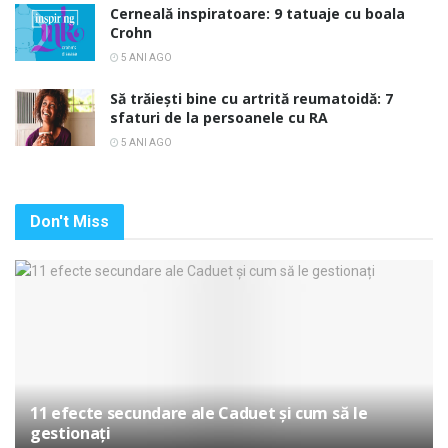
Cerneală inspiratoare: 9 tatuaje cu boala
Crohn
5 ANI AGO
Să trăiești bine cu artrită reumatoidă: 7
sfaturi de la persoanele cu RA
5 ANI AGO
Don't Miss
11 efecte secundare ale Caduet și cum să le
gestionați