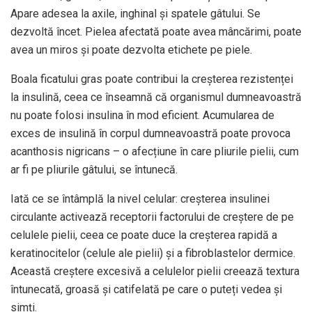
Apare adesea la axile, inghinal și spatele gâtului. Se
dezvoltă încet. Pielea afectată poate avea mâncărimi, poate
avea un miros și poate dezvolta etichete pe piele.
Boala ficatului gras poate contribui la creșterea rezistenței
la insulină, ceea ce înseamnă că organismul dumneavoastră
nu poate folosi insulina în mod eficient. Acumularea de
exces de insulină în corpul dumneavoastră poate provoca
acanthosis nigricans – o afecțiune în care pliurile pielii, cum
ar fi pe pliurile gâtului, se întunecă.
Iată ce se întâmplă la nivel celular: creșterea insulinei
circulante activează receptorii factorului de creștere de pe
celulele pielii, ceea ce poate duce la creșterea rapidă a
keratinocitelor (celule ale pielii) și a fibroblastelor dermice.
Această creștere excesivă a celulelor pielii creează textura
întunecată, groasă și catifelată pe care o puteți vedea și
simți.