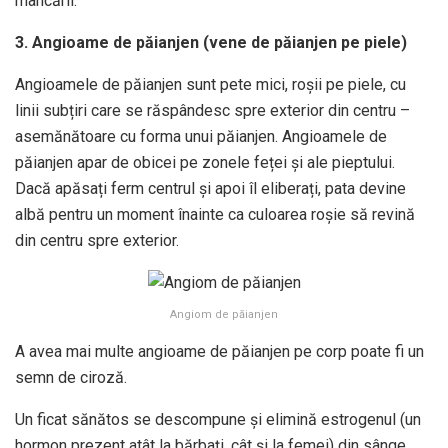
mâncării.
3. Angioame de păianjen (vene de păianjen pe piele)
Angioamele de păianjen sunt pete mici, roșii pe piele, cu
linii subțiri care se răspândesc spre exterior din centru –
asemănătoare cu forma unui păianjen. Angioamele de
păianjen apar de obicei pe zonele feței și ale pieptului.
Dacă apăsați ferm centrul și apoi îl eliberați, pata devine
albă pentru un moment înainte ca culoarea roșie să revină
din centru spre exterior.
Angiom de păianjen
A avea mai multe angioame de păianjen pe corp poate fi un
semn de ciroză.
Un ficat sănătos se descompune și elimină estrogenul (un
hormon prezent atât la bărbați, cât și la femei) din sânge.