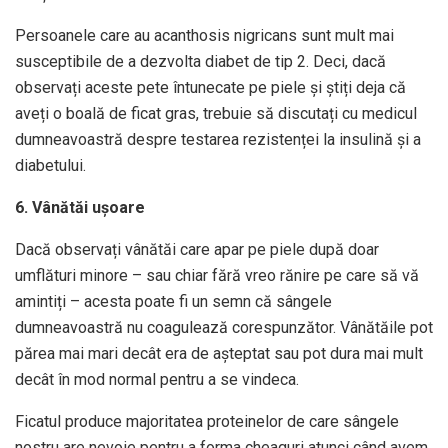
Persoanele care au acanthosis nigricans sunt mult mai
susceptibile de a dezvolta diabet de tip 2. Deci, dacă
observați aceste pete întunecate pe piele și știți deja că
aveți o boală de ficat gras, trebuie să discutați cu medicul
dumneavoastră despre testarea rezistenței la insulină și a
diabetului.
6. Vânătăi ușoare
Dacă observați vânătăi care apar pe piele după doar
umflături minore – sau chiar fără vreo rănire pe care să vă
amintiți – acesta poate fi un semn că sângele
dumneavoastră nu coagulează corespunzător. Vânătăile pot
părea mai mari decât era de așteptat sau pot dura mai mult
decât în ​​mod normal pentru a se vindeca.
Ficatul produce majoritatea proteinelor de care sângele
nostru are nevoie pentru a forma cheaguri atunci când avem