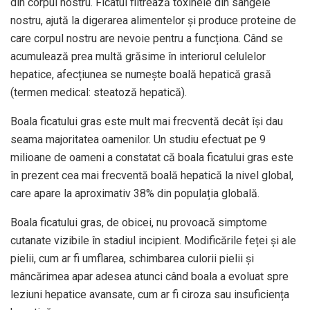
din corpul nostru. Ficatul filtrează toxinele din sângele
nostru, ajută la digerarea alimentelor și produce proteine ​​de
care corpul nostru are nevoie pentru a funcționa. Când se
acumulează prea multă grăsime în interiorul celulelor
hepatice, afecțiunea se numește boală hepatică grasă
(termen medical: steatoză hepatică).
Boala ficatului gras este mult mai frecventă decât își dau
seama majoritatea oamenilor. Un studiu efectuat pe 9
milioane de oameni a constatat că boala ficatului gras este
în prezent cea mai frecventă boală hepatică la nivel global,
care apare la aproximativ 38% din populația globală.
Boala ficatului gras, de obicei, nu provoacă simptome
cutanate vizibile în stadiul incipient. Modificările feței și ale
pielii, cum ar fi umflarea, schimbarea culorii pielii și
mâncărimea apar adesea atunci când boala a evoluat spre
leziuni hepatice avansate, cum ar fi ciroza sau insuficiența