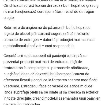
Când ficatul suferă leziuni din cauza bolii hepatice grase și
nu mai funcționează corespunzător, nivelul de estrogen
crește.
Rata mare de angioame de păianjen în bolile hepatice
legate de alcool și în sarcină sugerează că nivelurile
crescute de estrogen – datorită producției mai mari sau
metabolismului scăzut – sunt responsabile.
Cercetătorii au descoperit că pacienții cu ciroză au
prezentat proporții mai mari de estradiol față de
testosteron în comparație cu persoanele sănătoase,
susținând ideea că dezechilibrul hormonal cauzat de
afectarea ficatului conduce la formarea acestor modificări
vasculare. Estrogenul face ca vasele de sânge mici de
lângă suprafața pielii să se dilate și să crească în exterior
în toate direcțiile, creând modelul asemănător unui păianjen
pe care îl puteți vedea.