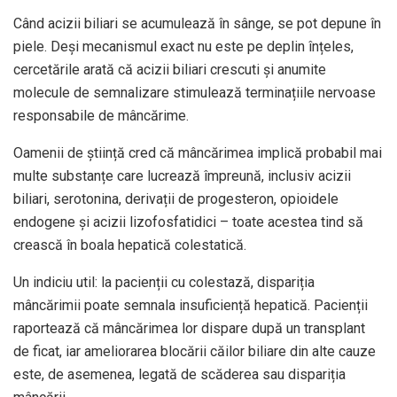
Când acizii biliari se acumulează în sânge, se pot depune în
piele. Deși mecanismul exact nu este pe deplin înțeles,
cercetările arată că acizii biliari crescuti și anumite
molecule de semnalizare stimulează terminațiile nervoase
responsabile de mâncărime.
Oamenii de știință cred că mâncărimea implică probabil mai
multe substanțe care lucrează împreună, inclusiv acizii
biliari, serotonina, derivații de progesteron, opioidele
endogene și acizii lizofosfatidici – toate acestea tind să
crească în boala hepatică colestatică.
Un indiciu util: la pacienții cu colestază, dispariția
mâncărimii poate semnala insuficiență hepatică. Pacienții
raportează că mâncărimea lor dispare după un transplant
de ficat, iar ameliorarea blocării căilor biliare din alte cauze
este, de asemenea, legată de scăderea sau dispariția