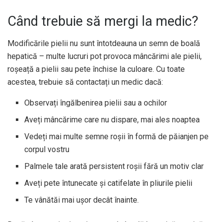
Când trebuie să mergi la medic?
Modificările pielii nu sunt întotdeauna un semn de boală
hepatică – multe lucruri pot provoca mâncărimi ale pielii,
roșeață a pielii sau pete închise la culoare. Cu toate
acestea, trebuie să contactați un medic dacă:
Observați îngălbenirea pielii sau a ochilor
Aveți mâncărime care nu dispare, mai ales noaptea
Vedeți mai multe semne roșii în formă de păianjen pe
corpul vostru
Palmele tale arată persistent roșii fără un motiv clar
Aveți pete întunecate și catifelate în pliurile pielii
Te vânătăi mai ușor decât înainte.