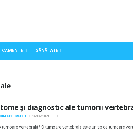
DICAMENTE
SĂNĂTATE
rale
tome și diagnostic ale tumorii vertebr
ADIM GHEORGHIU
24/04/2021
0
o tumoare vertebrală? O tumoare vertebrală este un tip de tumoare vert