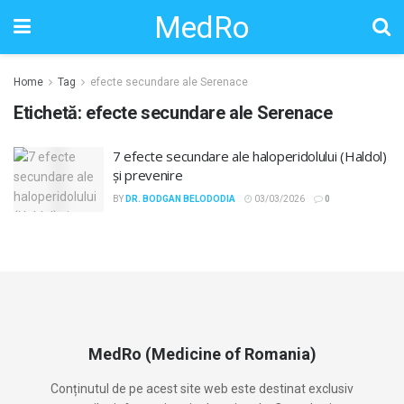
MedRo
Home
Tag
efecte secundare ale Serenace
Etichetă:
efecte secundare ale Serenace
7 efecte secundare ale haloperidolului (Haldol)
și prevenire
BY
DR. BODGAN BELODODIA
03/03/2026
0
MedRo (Medicine of Romania)
Conținutul de pe acest site web este destinat exclusiv