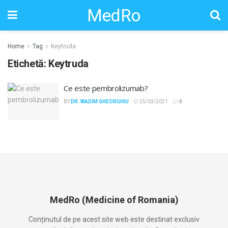
MedRo
Home
Tag
Keytruda
Etichetă:
Keytruda
Ce este pembrolizumab?
BY
DR. WADIM GHEORGHIU
25/03/2021
0
MedRo (Medicine of Romania)
Conținutul de pe acest site web este destinat exclusiv