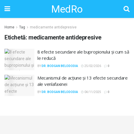
MedRo
Home
Tag
medicamente antidepresive
Etichetă:
medicamente antidepresive
8 efecte secundare ale bupropionului și cum să
le reducă
BY
DR. BODGAN BELODODIA
25/02/2026
0
Mecanismul de acțiune și 13 efecte secundare
ale venlafaxinei
BY
DR. BODGAN BELODODIA
04/11/2025
0