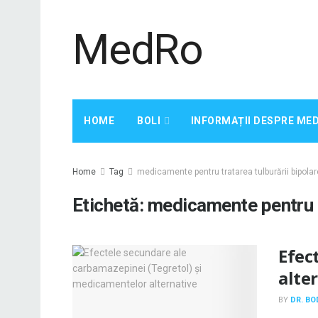
MedRo
HOME
BOLI
INFORMAȚII DESPRE ME
Home
Tag
medicamente pentru tratarea tulburării bipolar
Etichetă:
medicamente pentru tr
Efec
alte
BY
DR. B