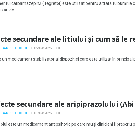
ntul carbamazepină (Tegretol) este utilizat pentru a trata tulburările 
 sau de ...
cte secundare ale litiului și cum să le 
ODGAN BELODODIA
05/03/2026
0
te un medicament stabilizator al dispoziției care este utilizat în principal p
ecte secundare ale aripiprazolului (Abil
ODGAN BELODODIA
01/03/2026
0
olul este un medicament antipsihotic pe care mulți clinicieni îl prescriu 