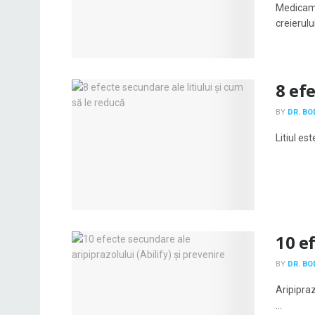
Medicame
creierului
8 efe
BY
DR. B
Litiul es
10 ef
BY
DR. B
Aripipraz
...