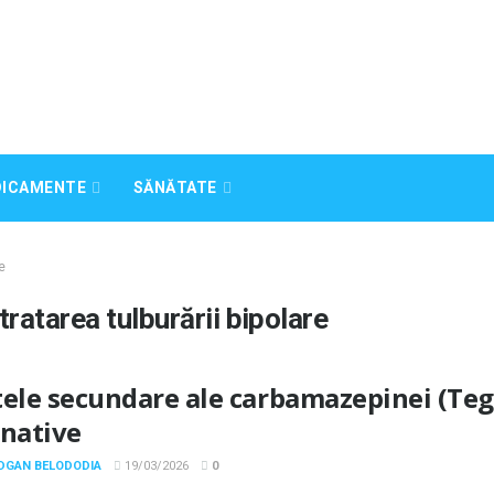
DICAMENTE
SĂNĂTATE
e
atarea tulburării bipolare
tele secundare ale carbamazepinei (Teg
rnative
ODGAN BELODODIA
19/03/2026
0