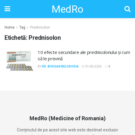
MedRo
Home
Tag
Prednisolon
Etichetă:
Prednisolon
10 efecte secundare ale prednisolonului și cum
să le prevină
BY
DR. BODGAN BELODODIA
01/05/2025
0
MedRo (Medicine of Romania)
Conținutul de pe acest site web este destinat exclusiv