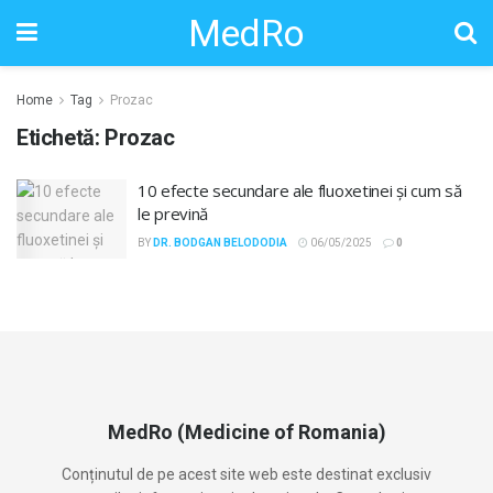
MedRo
Home
Tag
Prozac
Etichetă:
Prozac
10 efecte secundare ale fluoxetinei și cum să
le prevină
BY
DR. BODGAN BELODODIA
06/05/2025
0
MedRo (Medicine of Romania)
Conținutul de pe acest site web este destinat exclusiv