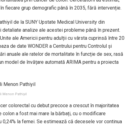
n fiecare grup demografic până în 2035, fără intervenție.
thiyil de la SUNY Upstate Medical University din
i detaliate analize ale acestei probleme până în prezent.
Unite ale Americii pentru adulții cu vârsta cuprinsă între 20
 baza de date WONDER a Centrului pentru Controlul și
ări anuale ale ratelor de mortalitate în funcție de sex, rasă
it un model de învățare automată ARIMA pentru a proiecta
li Menon Pathiyil
ncer colorectal cu debut precoce a crescut în majoritatea
e colon a fost mai mare la bărbați, cu o modificare
u 0,24% la femei. Se estimează că decesele vor continua