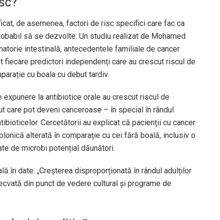
isc?
cat, de asemenea, factori de risc specifici care fac ca
probabil să se dezvolte. Un studiu realizat de Mohamed
matorie intestinală, antecedentele familiale de cancer
t fiecare predictori independenți care au crescut riscul de
arație cu boala cu debut tardiv.
expunere la antibiotice orale au crescut riscul de
t care pot deveni canceroase – în special în rândul
tibioticelor. Cercetătorii au explicat că pacienții cu cancer
lonică alterată în comparație cu cei fără boală, inclusiv o
ate de microbi potențial dăunători.
lă în date. „Creșterea disproporționată în rândul adulților
decvată din punct de vedere cultural și programe de