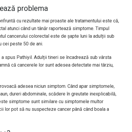
avează problema
confruntă cu rezultate mai proaste ale tratamentului este că,
ctal atunci când un tânăr raportează simptome. Timpul
l cancerului colorectal este de șapte luni la adulții sub
u cei peste 50 de ani.
 a spus Pathiyil. Adulții tineri se încadrează sub vârsta
amnă că cancerele lor sunt adesea detectate mai târziu,
nu provoacă adesea niciun simptom. Când apar simptomele,
aun, dureri abdominale, scădere în greutate inexplicabilă,
ceste simptome sunt similare cu simptomele multor
icii lor pot să nu suspecteze cancer până când boala a