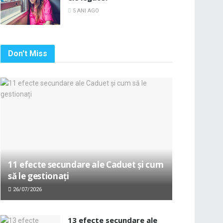
5 ANI AGO
Don't Miss
11 efecte secundare ale Caduet și cum
să le gestionați
26/07/2026
13 efecte secundare ale