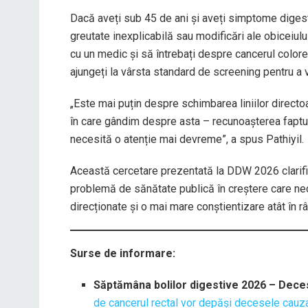
Dacă aveți sub 45 de ani și aveți simptome digest
greutate inexplicabilă sau modificări ale obiceiulu
cu un medic și să întrebați despre cancerul colore
ajungeți la vârsta standard de screening pentru a v
„Este mai puțin despre schimbarea liniilor direc
în care gândim despre asta – recunoașterea faptului
necesită o atenție mai devreme”, a spus Pathiyil.
Această cercetare prezentată la DDW 2026 clarifică 
problemă de sănătate publică în creștere care ne
direcționate și o mai mare conștientizare atât în ​​râ
Surse de informare:
Săptămâna bolilor digestive 2026 – Decese 
de cancerul rectal vor depăși decesele cauza