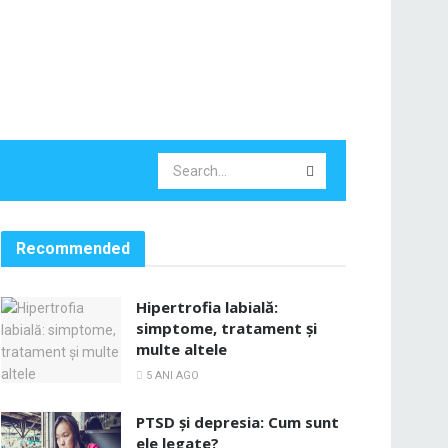
Recommended
Hipertrofia labială:
simptome, tratament și
multe altele
5 ANI AGO
PTSD și depresia: Cum sunt
ele legate?