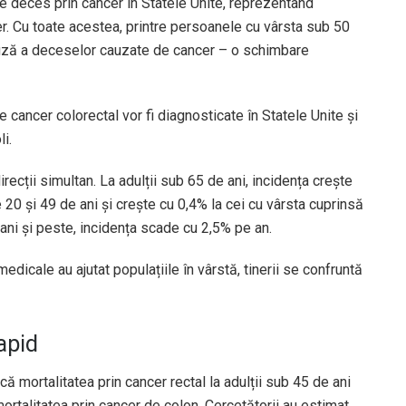
e deces prin cancer în Statele Unite, reprezentând
er. Cu toate acestea, printre persoanele cu vârsta sub 50
cauză a deceselor cauzate de cancer – o schimbare
cancer colorectal vor fi diagnosticate în Statele Unite și
i.
recții simultan. La adulții sub 65 de ani, incidența crește
 20 și 49 de ani și crește cu 0,4% la cei cu vârsta cuprinsă
e ani și peste, incidența scade cu 2,5% pe an.
dicale au ajutat populațiile în vârstă, tinerii se confruntă
apid
 mortalitatea prin cancer rectal la adulții sub 45 de ani
ortalitatea prin cancer de colon. Cercetătorii au estimat,