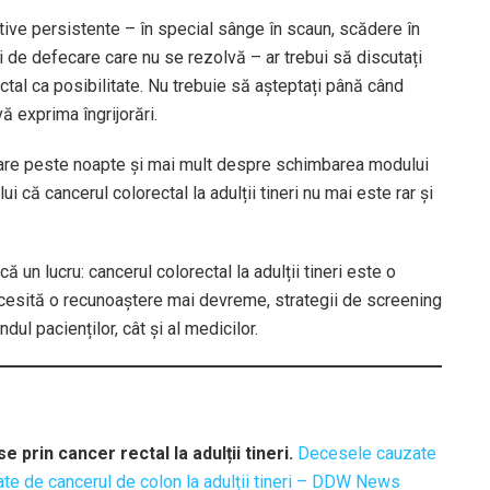
ive persistente – în special sânge în scaun, scădere în
i de defecare care nu se rezolvă – ar trebui să discutați
ctal ca posibilitate. Nu trebuie să așteptați până când
ă exprima îngrijorări.
toare peste noapte și mai mult despre schimbarea modului
 că cancerul colorectal la adulții tineri nu mai este rar și
un lucru: cancerul colorectal la adulții tineri este o
cesită o recunoaștere mai devreme, strategii de screening
ndul pacienților, cât și al medicilor.
prin cancer rectal la adulții tineri.
Decesele cauzate
te de cancerul de colon la adulții tineri – DDW News