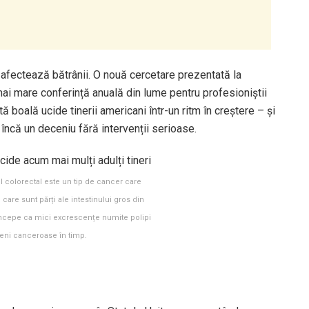
 afectează bătrânii. O nouă cercetare prezentată la
 mare conferință anuală din lume pentru profesioniștii
 boală ucide tinerii americani într-un ritm în creștere – și
 încă un deceniu fără intervenții serioase.
 colorectal este un tip de cancer care
care sunt părți ale intestinului gros din
 începe ca mici excrescențe numite polipi
eni canceroase în timp.