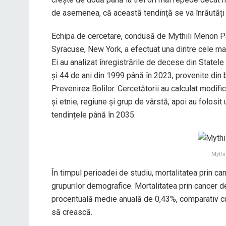
de asemenea, că această tendință se va înrăutăți î
Echipa de cercetare, condusă de Mythili Menon Pa
Syracuse, New York, a efectuat una dintre cele ma
Ei au analizat înregistrările de decese din Statele 
și 44 de ani din 1999 până în 2023, provenite din
Prevenirea Bolilor. Cercetătorii au calculat modific
și etnie, regiune și grup de vârstă, apoi au folos
tendințele până în 2035.
Mythi
În timpul perioadei de studiu, mortalitatea prin ca
grupurilor demografice. Mortalitatea prin cancer d
procentuală medie anuală de 0,43%, comparativ c
să crească.