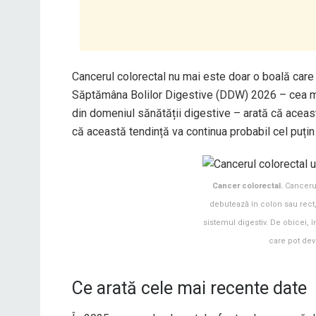
Cancerul colorectal nu mai este doar o boală care
Săptămâna Bolilor Digestive (DDW) 2026 – cea mai
din domeniul sănătății digestive – arată că această
că această tendință va continua probabil cel puțin
Cancer colorectal.
Cancerul
debutează în colon sau rect, 
sistemul digestiv. De obicei,
care pot dev
Ce arată cele mai recente date