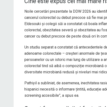
Cine este expus cel mai mare r
Noile cercetări prezentate la DDW 2026 au identifi
cancerul colorectal cu debut precoce să fie mai 
Eldesouki și colegii săi a constatat că boala infla
colorectal, obezitatea severă și obezitatea au fos
cancer cu debut precoce de peste două ori în comp
Un studiu separat a constatat că antecedentele de 
adenoame colorectale – creșteri anormale de țesu
persoanelor cu un istoric mai lung de utilizare a an
colorectal tind să aibă o compoziție microbiană co
diversitate microbiană redusă și niveluri mai ridic
Pathiyil a subliniat, de asemenea, inechitatea rasia
hispanici necesită o informare țintită, educație a
screening accesibile”, a spus ea.