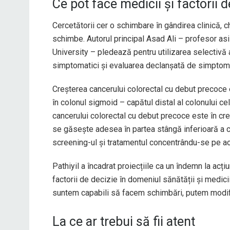
Ce pot face medicii și factorii 
Cercetătorii cer o schimbare în gândirea clinică, c
schimbe. Autorul principal Asad Ali – profesor as
University – pledează pentru utilizarea selectivă a
simptomatici și evaluarea declanșată de simptome
Creșterea cancerului colorectal cu debut precoce
în colonul sigmoid – capătul distal al colonului cel
cancerului colorectal cu debut precoce este în cre
se găsește adesea în partea stângă inferioară a c
screening-ul și tratamentul concentrându-se pe a
Pathiyil a încadrat proiecțiile ca un îndemn la acț
factorii de decizie în domeniul sănătății și medicii
suntem capabili să facem schimbări, putem modific
La ce ar trebui să fii atent