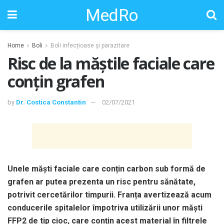
MedRo
Home
Boli
Boli infecțioase și parazitare
Risc de la măștile faciale care
conțin grafen
by
Dr. Costica Constantin
02/07/2021
Unele măști faciale care conțin carbon sub formă de
grafen ar putea prezenta un risc pentru sănătate,
potrivit cercetărilor timpurii. Franța avertizează acum
conducerile spitalelor împotriva utilizării unor măști
FFP2 de tip cioc, care conțin acest material în filtrele