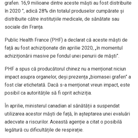
grafen. 16,9 milioane dintre aceste măști au fost distribuite
în 2020 ”, adică 28% din totalul produselor cumpărate și
distribuite către instituțiile medicale, de sănătate sau
sociale din Franța.
Public Health France (PHF) a declarat că aceste măști de
față au fost achiziționate din aprilie 2020, „în momentul
achiziționării masive pe fondul unei penurii de măști”.
PHF a spus că producătorul chinez nu a menționat niciun
impact asupra organelor, deși prezența „biomasei grafen” a
fost clar etichetată. Dacă s-a menționat vreun impact, este
posibil ca autoritățile să fi oprit achiziția.
În aprilie, ministerul canadian al sănătății a suspendat
utilizarea acestor măști de față, în așteptarea unei evaluări
adecvate a riscurilor. Această agenție a citat o posibilă
legătură cu dificultățile de respirație.