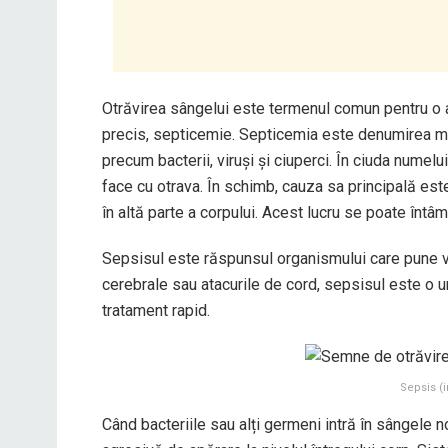
Otrăvirea sângelui este termenul comun pentru o 
precis, septicemie. Septicemia este denumirea me
precum bacterii, viruși și ciuperci. În ciuda numelu
face cu otrava. În schimb, cauza sa principală este
în altă parte a corpului. Acest lucru se poate întâmpl
Sepsisul este răspunsul organismului care pune via
cerebrale sau atacurile de cord, sepsisul este o 
tratament rapid.
Sepsis (i
Când bacteriile sau alți germeni intră în sângele 