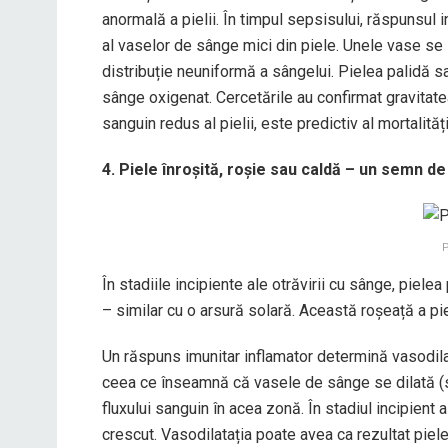
anormală a pielii. În timpul sepsisului, răspunsul
al vaselor de sânge mici din piele. Unele vase se 
distribuție neuniformă a sângelui. Pielea palidă s
sânge oxigenat. Cercetările au confirmat gravitatea
sanguin redus al pielii, este predictiv al mortalități
4. Piele înroșită, roșie sau caldă – un semn d
P
În stadiile incipiente ale otrăvirii cu sânge, piele
– similar cu o arsură solară. Această roșeață a pi
Un răspuns imunitar inflamator determină vasodilata
ceea ce înseamnă că vasele de sânge se dilată (se
fluxului sanguin în acea zonă. În stadiul incipient 
crescut. Vasodilatația poate avea ca rezultat piele