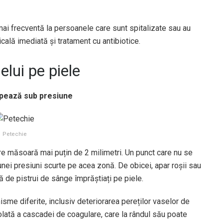
mai frecventă la persoanele care sunt spitalizate sau au
cală imediată și tratament cu antibiotice.
lui pe piele
mpează sub presiune
Petechie
re măsoară mai puțin de 2 milimetri. Un punct care nu se
nei presiuni scurte pe acea zonă. De obicei, apar roșii sau
tă de pistrui de sânge împrăștiați pe piele.
isme diferite, inclusiv deteriorarea pereților vaselor de
olată a cascadei de coagulare, care la rândul său poate