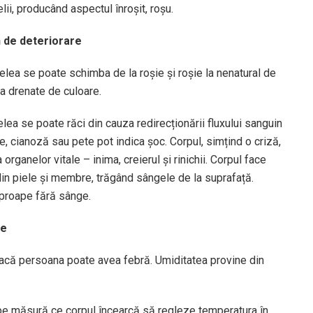
i, producând aspectul înroșit, roșu.
n de deteriorare
ea se poate schimba de la roșie și roșie la nenatural de
a drenate de culoare.
a se poate răci din cauza redirecționării fluxului sanguin
e, cianoză sau pete pot indica șoc. Corpul, simțind o criză,
rganelor vitale – inima, creierul și rinichii. Corpul face
in piele și membre, trăgând sângele de la suprafață.
 aproape fără sânge.
re
dacă persoana poate avea febră. Umiditatea provine din
pe măsură ce corpul încearcă să regleze temperatura în