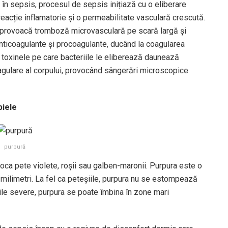
în sepsis, procesul de sepsis inițiază cu o eliberare
eacție inflamatorie și o permeabilitate vasculară crescută.
, provoacă tromboză microvasculară pe scară largă și
 anticoagulante și procoagulante, ducând la coagularea
 toxinele pe care bacteriile le eliberează daunează
agulare al corpului, provocând sângerări microscopice
piele
purpură
ca pete violete, roșii sau galben-maronii. Purpura este o
milimetri. La fel ca peteșiile, purpura nu se estompează
rile severe, purpura se poate îmbina în zone mari