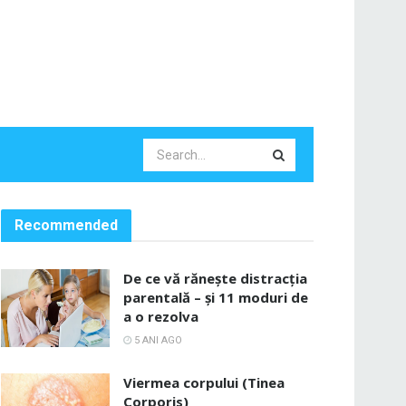
Recommended
De ce vă rănește distracția
parentală – și 11 moduri de
a o rezolva
5 ANI AGO
Viermea corpului (Tinea
Corporis)