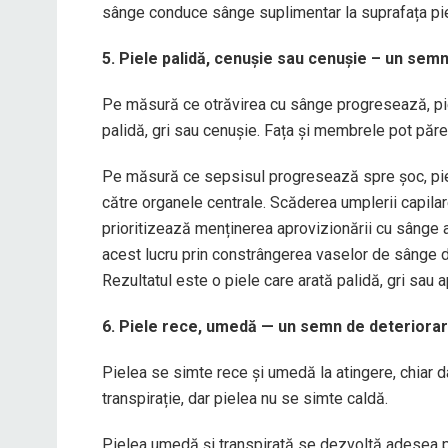
sânge conduce sânge suplimentar la suprafața pieli
5. Piele palidă, cenușie sau cenușie – un sem
Pe măsură ce otrăvirea cu sânge progresează, piel
palidă, gri sau cenușie. Fața și membrele pot păre
Pe măsură ce sepsisul progresează spre șoc, piele
către organele centrale. Scăderea umplerii capilar
prioritizează menținerea aprovizionării cu sânge a o
acest lucru prin constrângerea vaselor de sânge d
Rezultatul este o piele care arată palidă, gri sau
6. Piele rece, umedă — un semn de deteriora
Pielea se simte rece și umedă la atingere, chiar 
transpirație, dar pielea nu se simte caldă.
Pielea umedă și transpirată se dezvoltă adesea 