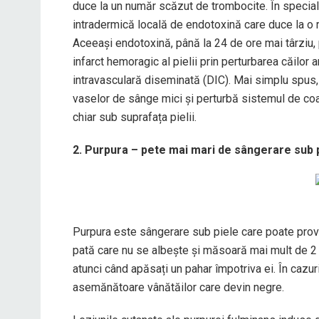
duce la un număr scăzut de trombocite. În special 
intradermică locală de endotoxină care duce la o r
Aceeași endotoxină, până la 24 de ore mai târziu
infarct hemoragic al pielii prin perturbarea căilor
intravasculară diseminată (DIC). Mai simplu spus,
vaselor de sânge mici și perturbă sistemul de co
chiar sub suprafața pielii.
2. Purpura – pete mai mari de sângerare sub 
Purpura este sângerare sub piele care poate provo
pată care nu se albește și măsoară mai mult de 2 
atunci când apăsați un pahar împotriva ei. În cazu
asemănătoare vânătăilor care devin negre.