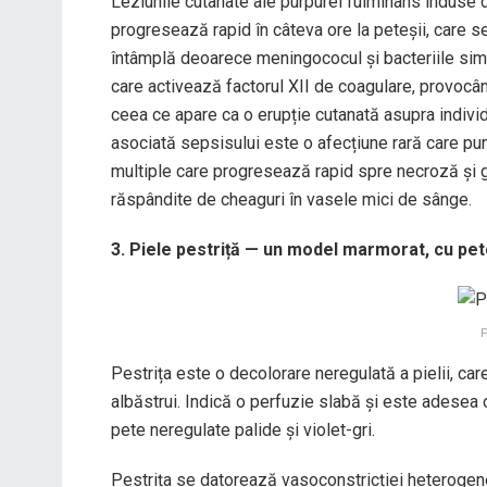
Leziunile cutanate ale purpurei fulminans induse 
progresează rapid în câteva ore la peteșii, care 
întâmplă deoarece meningococul și bacteriile si
care activează factorul XII de coagulare, provocâ
ceea ce apare ca o erupție cutanată asupra individ
asociată sepsisului este o afecțiune rară care pune
multiple care progresează rapid spre necroză și g
răspândite de cheaguri în vasele mici de sânge.
3. Piele pestriță — un model marmorat, cu pe
P
Pestrița este o decolorare neregulată a pielii, c
albăstrui. Indică o perfuzie slabă și este adesea 
pete neregulate palide și violet-gri.
Pestrița se datorează vasoconstricției heterogene