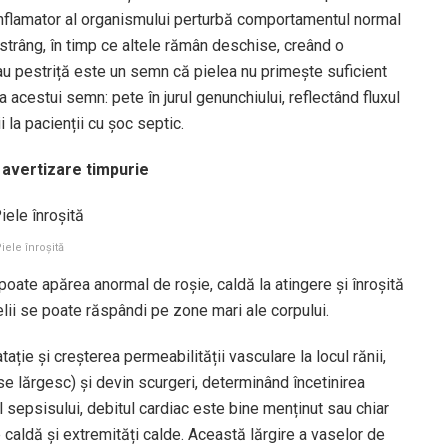
 inflamator al organismului perturbă comportamentul normal
strâng, în timp ce altele rămân deschise, creând o
au pestriță este un semn că pielea nu primește suficient
 acestui semn: pete în jurul genunchiului, reflectând fluxul
i la pacienții cu șoc septic.
e avertizare timpurie
iele înroșită
a poate apărea anormal de roșie, caldă la atingere și înroșită
elii se poate răspândi pe zone mari ale corpului.
ție și creșterea permeabilității vasculare la locul rănii,
 lărgesc) și devin scurgeri, determinând încetinirea
al sepsisului, debitul cardiac este bine menținut sau chiar
 caldă și extremități calde. Această lărgire a vaselor de