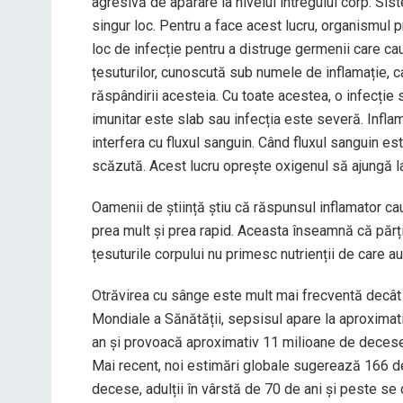
agresivă de apărare la nivelul întregului corp. Sis
singur loc. Pentru a face acest lucru, organismul
loc de infecție pentru a distruge germenii care c
țesuturilor, cunoscută sub numele de inflamație, ca
răspândirii acesteia. Cu toate acestea, o infecție 
imunitar este slab sau infecția este severă. Infla
interfera cu fluxul sanguin. Când fluxul sanguin es
scăzută. Acest lucru oprește oxigenul să ajungă la
Oamenii de știință știu că răspunsul inflamator 
prea mult și prea rapid. Aceasta înseamnă că părți
țesuturile corpului nu primesc nutrienții de care a
Otrăvirea cu sânge este mult mai frecventă decât 
Mondiale a Sănătății, sepsisul apare la aproximat
an și provoacă aproximativ 11 milioane de decese
Mai recent, noi estimări globale sugerează 166 d
decese, adulții în vârstă de 70 de ani și peste s