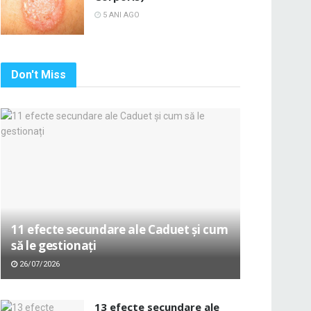
5 ANI AGO
Don't Miss
11 efecte secundare ale Caduet și cum
să le gestionați
26/07/2026
13 efecte secundare ale