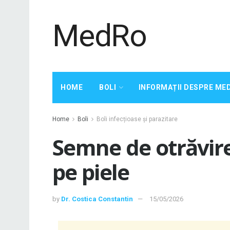
MedRo
HOME
BOLI
INFORMAȚII DESPRE ME
Home
Boli
Boli infecțioase și parazitare
Semne de otrăvire
pe piele
by
Dr. Costica Constantin
15/05/2026