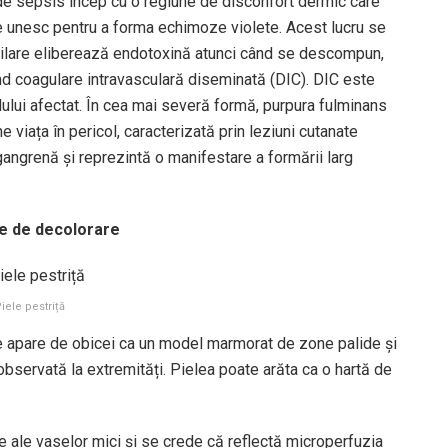
de sepsis încep cu o regiune de disconfort dermic care
se unesc pentru a forma echimoze violete. Acest lucru se
milare eliberează endotoxină atunci când se descompun,
nd coagulare intravasculară diseminată (DIC). DIC este
ului afectat. În cea mai severă formă, purpura fulminans
 viața în pericol, caracterizată prin leziuni cutanate
angrenă și reprezintă o manifestare a formării larg
te de decolorare
iele pestriță
are apare de obicei ca un model marmorat de zone palide și
observată la extremități. Pielea poate arăta ca o hartă de
 ale vaselor mici și se crede că reflectă microperfuzia