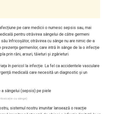
afecțiune pe care medicii o numesc sepsis sau, mai
dicală pentru otrăvirea sângelui de către germeni
i său înfricoșător, otrăvirea cu sânge nu are nimic de-a
 prezența germenilor, care intră în sânge de la o infecție
a prin răni, arsuri, tăieturi și zgârieturi.
ța în pericol la infecție. La fel ca accidentele vasculare
urgență medicală care necesită un diagnostic și un
ntoxicație cu sânge)
nostru, sistemul nostru imunitar lansează o reacție