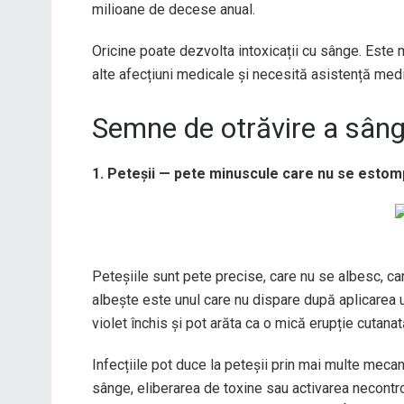
milioane de decese anual.
Oricine poate dezvolta intoxicații cu sânge. Este 
alte afecțiuni medicale și necesită asistență medi
Semne de otrăvire a sânge
1. Peteșii — pete minuscule care nu se esto
Peteșiile sunt pete precise, care nu se albesc, ca
albește este unul care nu dispare după aplicarea u
violet închis și pot arăta ca o mică erupție cutana
Infecțiile pot duce la peteșii prin mai multe mecan
sânge, eliberarea de toxine sau activarea necontr