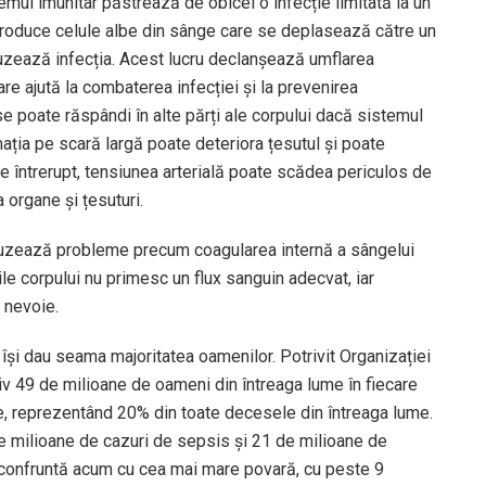
temul imunitar păstrează de obicei o infecție limitată la un
 produce celule albe din sânge care se deplasează către un
auzează infecția. Acest lucru declanșează umflarea
re ajută la combaterea infecției și la prevenirea
se poate răspândi în alte părți ale corpului dacă sistemul
mația pe scară largă poate deteriora țesutul și poate
te întrerupt, tensiunea arterială poate scădea periculos de
 organe și țesuturi.
cauzează probleme precum coagularea internă a sângelui
le corpului nu primesc un flux sanguin adecvat, iar
u nevoie.
își dau seama majoritatea oamenilor. Potrivit Organizației
iv 49 de milioane de oameni din întreaga lume în fiecare
, reprezentând 20% din toate decesele din întreaga lume.
e milioane de cazuri de sepsis și 21 de milioane de
e confruntă acum cu cea mai mare povară, cu peste 9