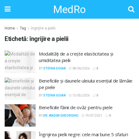
MedRo
Home
Tag
îngrijire a pielii
Etichetă:
îngrijire a pielii
Modalități de a crește elasticitatea și
umiditatea pielii
BY
STEFAN GOIAN
08/06/2026
0
Beneficiile și daunele uleiului esențial de lămâie
pe piele
BY
STEFAN GOIAN
15/05/2026
0
Beneficiile făinii de ovăz pentru piele
BY
DR. WADIM GHEORGHIU
19/07/2021
0
Îngrijirea pielii negre: cele mai bune 5 sfaturi