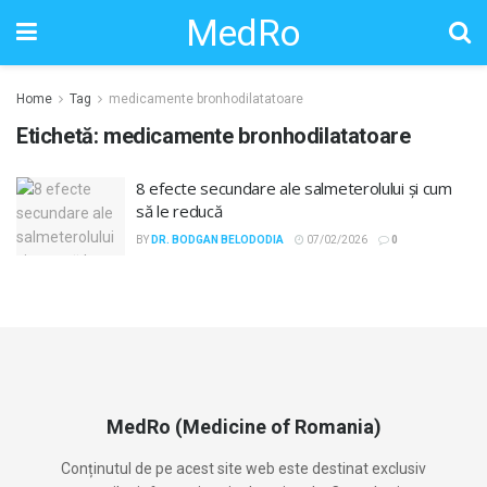
MedRo
Home
Tag
medicamente bronhodilatatoare
Etichetă:
medicamente bronhodilatatoare
8 efecte secundare ale salmeterolului și cum
să le reducă
BY
DR. BODGAN BELODODIA
07/02/2026
0
MedRo (Medicine of Romania)
Conținutul de pe acest site web este destinat exclusiv