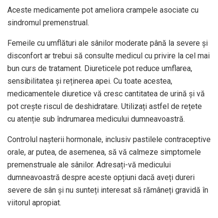
Aceste medicamente pot ameliora crampele asociate cu
sindromul premenstrual.
Femeile cu umflături ale sânilor moderate până la severe și
disconfort ar trebui să consulte medicul cu privire la cel mai
bun curs de tratament. Diureticele pot reduce umflarea,
sensibilitatea și reținerea apei. Cu toate acestea,
medicamentele diuretice vă cresc cantitatea de urină și vă
pot crește riscul de deshidratare. Utilizați astfel de rețete
cu atenție sub îndrumarea medicului dumneavoastră.
Controlul nașterii hormonale, inclusiv pastilele contraceptive
orale, ar putea, de asemenea, să vă calmeze simptomele
premenstruale ale sânilor. Adresați-vă medicului
dumneavoastră despre aceste opțiuni dacă aveți dureri
severe de sân și nu sunteți interesat să rămâneți gravidă în
viitorul apropiat.