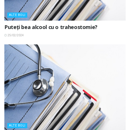
ALTE BOLI
Puteți bea alcool cu ​​o traheostomie?
25/02/2024
ALTE BOLI