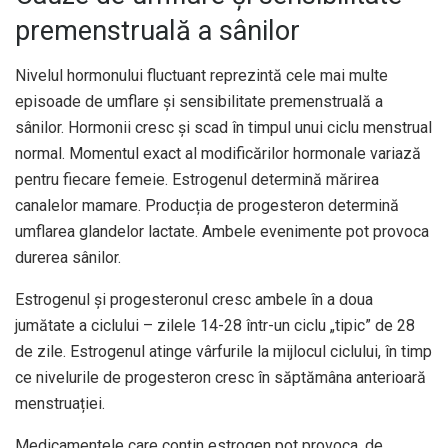
premenstruală a sânilor
Nivelul hormonului fluctuant reprezintă cele mai multe
episoade de umflare și sensibilitate premenstruală a
sânilor. Hormonii cresc și scad în timpul unui ciclu menstrual
normal. Momentul exact al modificărilor hormonale variază
pentru fiecare femeie. Estrogenul determină mărirea
canalelor mamare. Producția de progesteron determină
umflarea glandelor lactate. Ambele evenimente pot provoca
durerea sânilor.
Estrogenul și progesteronul cresc ambele în a doua
jumătate a ciclului – zilele 14-28 într-un ciclu „tipic” de 28
de zile. Estrogenul atinge vârfurile la mijlocul ciclului, în timp
ce nivelurile de progesteron cresc în săptămâna anterioară
menstruației.
Medicamentele care conțin estrogen pot provoca, de