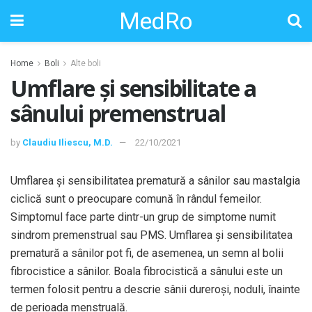
MedRo
Home
Boli
Alte boli
Umflare și sensibilitate a
sânului premenstrual
by
Claudiu Iliescu, M.D.
22/10/2021
Umflarea și sensibilitatea prematură a sânilor sau mastalgia
ciclică sunt o preocupare comună în rândul femeilor.
Simptomul face parte dintr-un grup de simptome numit
sindrom premenstrual sau PMS. Umflarea și sensibilitatea
prematură a sânilor pot fi, de asemenea, un semn al bolii
fibrocistice a sânilor. Boala fibrocistică a sânului este un
termen folosit pentru a descrie sânii dureroși, noduli, înainte
de perioada menstruală.