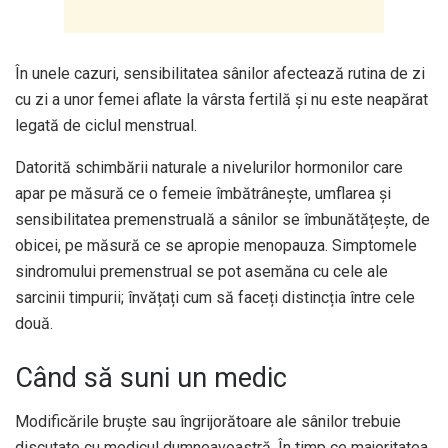
În unele cazuri, sensibilitatea sânilor afectează rutina de zi
cu zi a unor femei aflate la vârsta fertilă și nu este neapărat
legată de ciclul menstrual.
Datorită schimbării naturale a nivelurilor hormonilor care
apar pe măsură ce o femeie îmbătrânește, umflarea și
sensibilitatea premenstruală a sânilor se îmbunătățește, de
obicei, pe măsură ce se apropie menopauza. Simptomele
sindromului premenstrual se pot asemăna cu cele ale
sarcinii timpurii; învățați cum să faceți distincția între cele
două.
Când să suni un medic
Modificările bruște sau îngrijorătoare ale sânilor trebuie
discutate cu medicul dumneavoastră. În timp ce majoritatea