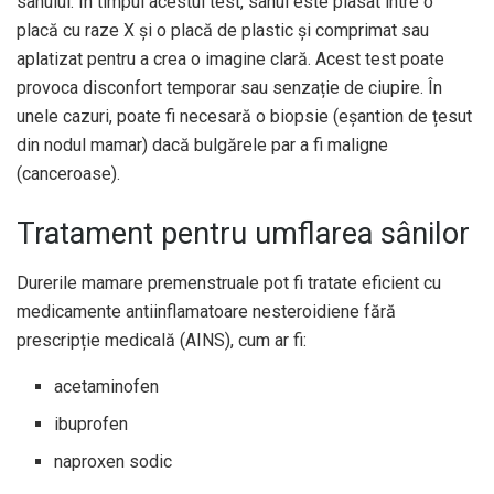
sânului. În timpul acestui test, sânul este plasat între o
placă cu raze X și o placă de plastic și comprimat sau
aplatizat pentru a crea o imagine clară. Acest test poate
provoca disconfort temporar sau senzație de ciupire. În
unele cazuri, poate fi necesară o biopsie (eșantion de țesut
din nodul mamar) dacă bulgărele par a fi maligne
(canceroase).
Tratament pentru umflarea sânilor
Durerile mamare premenstruale pot fi tratate eficient cu
medicamente antiinflamatoare nesteroidiene fără
prescripție medicală (AINS), cum ar fi:
acetaminofen
ibuprofen
naproxen sodic