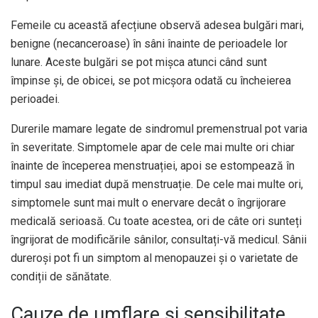
Femeile cu această afecțiune observă adesea bulgări mari,
benigne (necanceroase) în sâni înainte de perioadele lor
lunare. Aceste bulgări se pot mișca atunci când sunt
împinse și, de obicei, se pot micșora odată cu încheierea
perioadei.
Durerile mamare legate de sindromul premenstrual pot varia
în severitate. Simptomele apar de cele mai multe ori chiar
înainte de începerea menstruației, apoi se estompează în
timpul sau imediat după menstruație. De cele mai multe ori,
simptomele sunt mai mult o enervare decât o îngrijorare
medicală serioasă. Cu toate acestea, ori de câte ori sunteți
îngrijorat de modificările sânilor, consultați-vă medicul. Sânii
dureroși pot fi un simptom al menopauzei și o varietate de
condiții de sănătate.
Cauze de umflare și sensibilitate