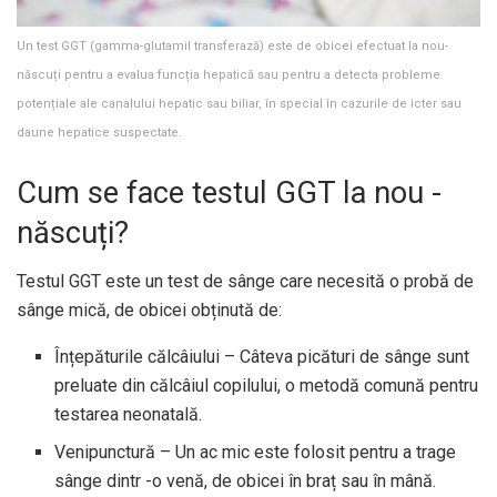
Un test GGT (gamma-glutamil transferază) este de obicei efectuat la nou-
născuți pentru a evalua funcția hepatică sau pentru a detecta probleme
potențiale ale canalului hepatic sau biliar, în special în cazurile de icter sau
daune hepatice suspectate.
Cum se face testul GGT la nou -
născuți?
Testul GGT este un test de sânge care necesită o probă de
sânge mică, de obicei obținută de:
Înțepăturile călcâiului – Câteva picături de sânge sunt
preluate din călcâiul copilului, o metodă comună pentru
testarea neonatală.
Venipunctură – Un ac mic este folosit pentru a trage
sânge dintr -o venă, de obicei în braț sau în mână.