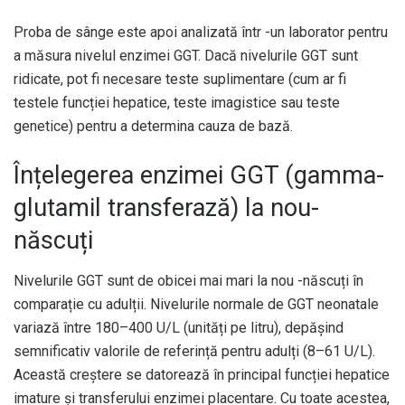
Proba de sânge este apoi analizată într -un laborator pentru
a măsura nivelul enzimei GGT. Dacă nivelurile GGT sunt
ridicate, pot fi necesare teste suplimentare (cum ar fi
testele funcției hepatice, teste imagistice sau teste
genetice) pentru a determina cauza de bază.
Înțelegerea enzimei GGT (gamma-
glutamil transferază) la nou-
născuți
Nivelurile GGT sunt de obicei mai mari la nou -născuți în
comparație cu adulții. Nivelurile normale de GGT neonatale
variază între 180–400 U/L (unități pe litru), depășind
semnificativ valorile de referință pentru adulți (8–61 U/L).
Această creștere se datorează în principal funcției hepatice
imature și transferului enzimei placentare. Cu toate acestea,