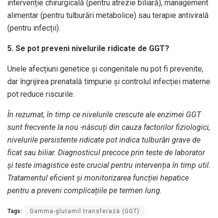
intervenție chirurgicală (pentru atrezie biliară), management
alimentar (pentru tulburări metabolice) sau terapie antivirală
(pentru infecții).
5. Se pot preveni nivelurile ridicate de GGT?
Unele afecțiuni genetice și congenitale nu pot fi prevenite,
dar îngrijirea prenatală timpurie și controlul infecției materne
pot reduce riscurile.
În rezumat, în timp ce nivelurile crescute ale enzimei GGT
sunt frecvente la nou -născuți din cauza factorilor fiziologici,
nivelurile persistente ridicate pot indica tulburări grave de
ficat sau biliar. Diagnosticul precoce prin teste de laborator
și teste imagistice este crucial pentru intervenția în timp util.
Tratamentul eficient și monitorizarea funcției hepatice
pentru a preveni complicațiile pe termen lung.
Tags:
Gamma-glutamil transferază (GGT)