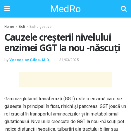
MedRo
Home
Boli
Boli digestive
Cauzele creșterii nivelului
enzimei GGT la nou -născuți
by
Veaceslav Gilca, M.D.
31/03/2025
Gamma-glutamil transferază (GGT) este o enzimă care se
găsește în principal în ficat, rinichi și pancreas. GGT joacă un
rol crucial în transportul aminoacizilor și în metabolismul
glutationului. Nivelurile crescute de GGT la nou -născuți pot
indica disfuncții hepatice, tulburări ale tractului biliar sau