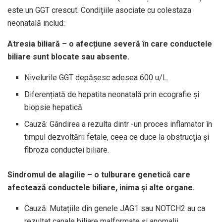
este un GGT crescut. Condițiile asociate cu colestaza
neonatală includ:
Atresia biliară – o afecțiune severă în care conductele
biliare sunt blocate sau absente.
Nivelurile GGT depășesc adesea 600 u/L.
Diferențiată de hepatita neonatală prin ecografie și
biopsie hepatică.
Cauză: Gândirea a rezulta dintr -un proces inflamator în
timpul dezvoltării fetale, ceea ce duce la obstrucția și
fibroza conductei biliare.
Sindromul de alagilie – o tulburare genetică care
afectează conductele biliare, inima și alte organe.
Cauză: Mutațiile din genele JAG1 sau NOTCH2 au ca
rezultat canale biliare malformate și anomalii