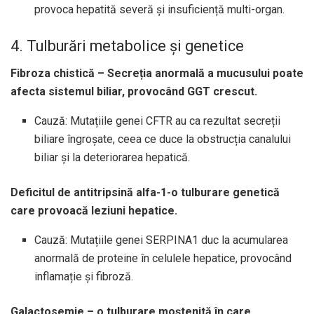
provoca hepatită severă și insuficiență multi-organ.
4. Tulburări metabolice și genetice
Fibroza chistică – Secreția anormală a mucusului poate
afecta sistemul biliar, provocând GGT crescut.
Cauză: Mutațiile genei CFTR au ca rezultat secreții
biliare îngroșate, ceea ce duce la obstrucția canalului
biliar și la deteriorarea hepatică.
Deficitul de antitripsină alfa-1-o tulburare genetică
care provoacă leziuni hepatice.
Cauză: Mutațiile genei SERPINA1 duc la acumularea
anormală de proteine ​​în celulele hepatice, provocând
inflamație și fibroză.
Galactosemie – o tulburare moștenită în care