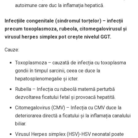
autoimune care duc la inflamația hepatică.
Infecțiile congenitale (sindromul torțelor) – infecții
precum toxoplasmoza, rubeola, citomegalovirusul și
virusul herpes simplex pot crește nivelul GGT.
Cauze:
Toxoplasmoza – cauzată de infecția cu toxoplasma
gondii în timpul sarcinii, ceea ce duce la
hepatosplenomegalie și icter.
Rubella – Infecția cu rubeolă maternă perturbă
dezvoltarea ficatului fetal și provoacă hepatită.
Citomegalovirus (CMV) – Infecția cu CMV duce la
deteriorarea directă a ficatului și la inflamația canalului
biliar.
Virusul Herpes simplex (HSV)-HSV neonatal poate