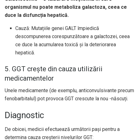
organismul nu poate metaboliza galactoza, ceea ce
duce la disfuncția hepatică.
Cauză: Mutațiile genei GALT împiedică
descompunerea corespunzătoare a galactozei, ceea
ce duce la acumularea toxică și la deteriorarea
hepatică.
5. GGT crește din cauza utilizării
medicamentelor
Unele medicamente (de exemplu, anticonvulsivante precum
fenobarbitalul) pot provoca GGT crescute la nou -născuți.
Diagnostic
De obicei, medicii efectuează următorii pași pentru a
determina cauza creșterii nivelurilor GGT: