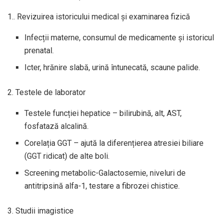
1.. Revizuirea istoricului medical și examinarea fizică
Infecții materne, consumul de medicamente și istoricul
prenatal.
Icter, hrănire slabă, urină întunecată, scaune palide.
2. Testele de laborator
Testele funcției hepatice – bilirubină, alt, AST,
fosfatază alcalină.
Corelația GGT – ajută la diferențierea atresiei biliare
(GGT ridicat) de alte boli.
Screening metabolic-Galactosemie, niveluri de
antitripsină alfa-1, testare a fibrozei chistice.
3. Studii imagistice