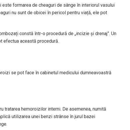
i este formarea de cheaguri de sânge în interiorul vasului
uri nu sunt de obicei în pericol pentru viață, ele pot
mbozați constă într-o procedură de „incizie și drenaj”. Un
ot efectua această procedură.
moroizi se pot face în cabinetul medicului dumneavoastră
ru tratarea hemoroizilor interni. De asemenea, numită
lică utilizarea unei benzi strânse în jurul bazei
nge.