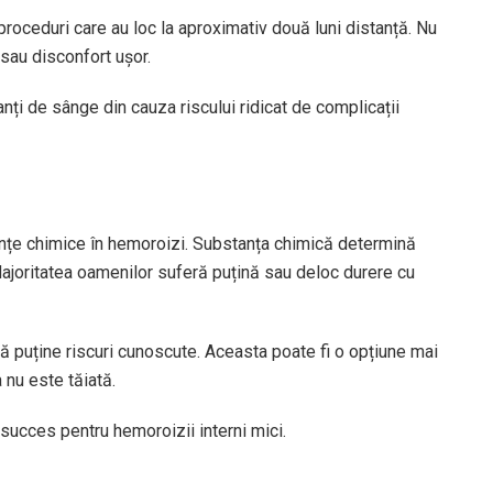
oceduri care au loc la aproximativ două luni distanță. Nu
 sau disconfort ușor.
ți de sânge din cauza riscului ridicat de complicații
nțe chimice în hemoroizi. Substanța chimică determină
ajoritatea oamenilor suferă puțină sau deloc durere cu
tă puține riscuri cunoscute. Aceasta poate fi o opțiune mai
 nu este tăiată.
succes pentru hemoroizii interni mici.