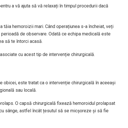
tru a vă ajuta să vă relaxați în timpul procedurii dacă
va tăia hemoroizii mari. Când operațiunea s-a încheiat, veți
tă perioadă de observare. Odată ce echipa medicală este
ea să te întorci acasă.
asociate cu acest tip de intervenție chirurgicală.
bicei, este tratat ca o intervenție chirurgicală în aceeași
egională sau locală.
 prolaps. O capsă chirurgicală fixează hemoroidul prolapsat
ea cu sânge, astfel încât țesutul să se micșoreze și să fie