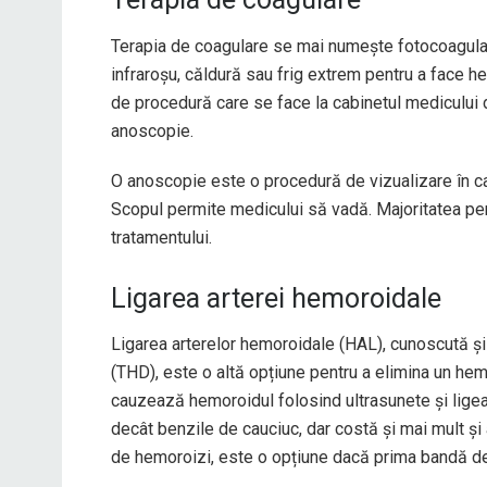
Terapia de coagulare se mai numește fotocoagulare
infraroșu, căldură sau frig extrem pentru a face h
de procedură care se face la cabinetul mediculu
anoscopie.
O anoscopie este o procedură de vizualizare în car
Scopul permite medicului să vadă. Majoritatea pe
tratamentului.
Ligarea arterei hemoroidale
Ligarea arterelor hemoroidale (HAL), cunoscută ș
(THD), este o altă opțiune pentru a elimina un h
cauzează hemoroidul folosind ultrasunete și lige
decât benzile de cauciuc, dar costă și mai mult și a
de hemoroizi, este o opțiune dacă prima bandă d