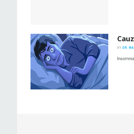
Cauz
BY
DR. W
Insomnia 