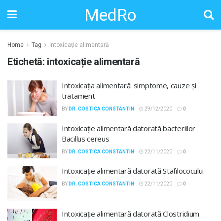
MedRo
Home
Tag
intoxicație alimentară
Etichetă:
intoxicație alimentară
Intoxicația alimentară: simptome, cauze și
tratament
BY
DR. COSTICA CONSTANTIN
29/12/2020
0
Intoxicație alimentară datorată bacteriilor
Bacillus cereus
BY
DR. COSTICA CONSTANTIN
22/11/2020
0
Intoxicație alimentară datorată Stafilococului
BY
DR. COSTICA CONSTANTIN
22/11/2020
0
Intoxicație alimentară datorată Clostridium