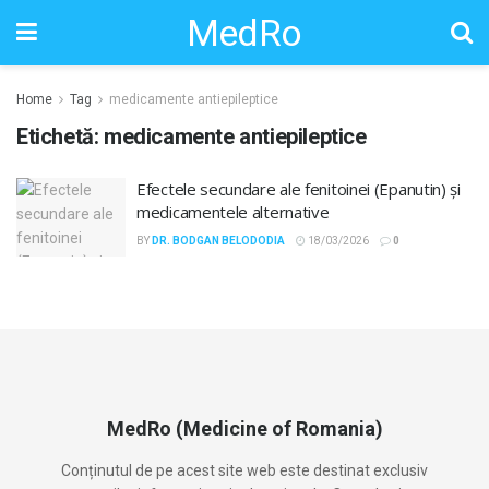
MedRo
Home
Tag
medicamente antiepileptice
Etichetă:
medicamente antiepileptice
Efectele secundare ale fenitoinei (Epanutin) și
medicamentele alternative
BY
DR. BODGAN BELODODIA
18/03/2026
0
MedRo (Medicine of Romania)
Conținutul de pe acest site web este destinat exclusiv