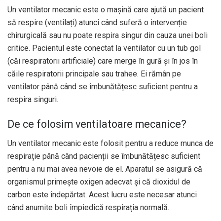
Un ventilator mecanic este o mașină care ajută un pacient
să respire (ventilați) atunci când suferă o intervenție
chirurgicală sau nu poate respira singur din cauza unei boli
critice. Pacientul este conectat la ventilator cu un tub gol
(căi respiratorii artificiale) care merge în gură și în jos în
căile respiratorii principale sau trahee. Ei rămân pe
ventilator până când se îmbunătățesc suficient pentru a
respira singuri.
De ce folosim ventilatoare mecanice?
Un ventilator mecanic este folosit pentru a reduce munca de
respirație până când pacienții se îmbunătățesc suficient
pentru a nu mai avea nevoie de el. Aparatul se asigură că
organismul primește oxigen adecvat și că dioxidul de
carbon este îndepărtat. Acest lucru este necesar atunci
când anumite boli împiedică respirația normală.