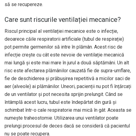
să se recupereze.
Care sunt riscurile ventilației mecanice?
Riscul principal al ventilației mecanice este o infecție,
deoarece căile respiratorii artificiale (tubul de respirație)
pot permite germenilor să intre în plămân. Acest risc de
infecție crește cu cât este nevoie de ventilație mecanică
mai lungă și este mai mare în jurul a două săptămâni. Un alt
risc este afectarea plămânilor cauzată fie de supra-umflare,
fie de deschiderea și prăbușirea repetitivă a micilor saci de
aer (alveole) ai plămânilor. Uneori, pacienții nu pot fi înțărcați
de un ventilator și pot necesita sprijin prelungit. Când se
întâmplă acest lucru, tubul este îndepărtat din gură și
schimbat într-o cale respiratorie mai mică în gât. Aceasta se
numește traheostomie. Utilizarea unui ventilator poate
prelungi procesul de deces dacă se consideră că pacientul
nu se poate recupera.